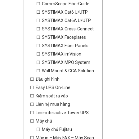
CommScope FiberGuide
SYSTIMAX Cat6 U/UTP
SYSTIMAX Cat6A U/UTP
SYSTIMAX Cross-Connect
SYSTIMAX Faceplates
SYSTIMAX Fiber Panels
SYSTIMAX imVision
SYSTIMAX MPO System
Wall Mount & CCA Solution
Đầu ghi hình
Easy UPS On-Line
Kiểm soát ra vào
Liên hệ mua hàng
Line-interactive Tower UPS
Máy chủ
Máy chủ Fujitsu
Máy in – Máy FAX – Máy Scan