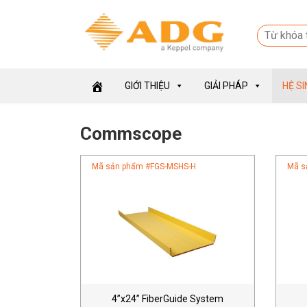
GIỚI THIỆU
GIẢI PHÁP
HỆ S
Commscope
Mã sản phẩm #
FGS-MSHS-H
Mã s
4”x24” FiberGuide System