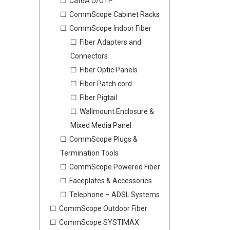
Cat6A U/UTP
CommScope Cabinet Racks
CommScope Indoor Fiber
Fiber Adapters and
Connectors
Fiber Optic Panels
Fiber Patch cord
Fiber Pigtail
Wallmount Enclosure &
Mixed Media Panel
CommScope Plugs &
Termination Tools
CommScope Powered Fiber
Faceplates & Accessories
Telephone – ADSL Systems
CommScope Outdoor Fiber
CommScope SYSTIMAX