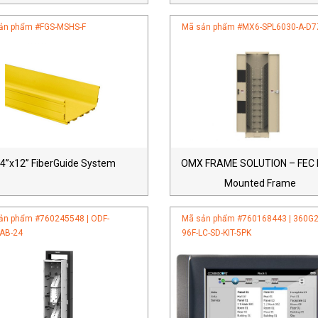
ản phẩm #
FGS-MSHS-F
Mã sản phẩm #
MX6-SPL6030-A-D7
4”x12” FiberGuide System
OMX FRAME SOLUTION – FEC F
Mounted Frame
ản phẩm #
760245548 | ODF-
Mã sản phẩm #
760168443 | 360G2-
AB-24
96F-LC-SD-KIT-5PK