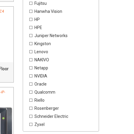
Fujitsu
Hanwha Vision
Z4
HP
HPE
Juniper Networks
Kingston
Lenovo
NAKIVO
Netapp
loor
NVIDIA
Oracle
Qualcomm
iP-
Riello
Rosenberger
Schneider Electric
Zyxel