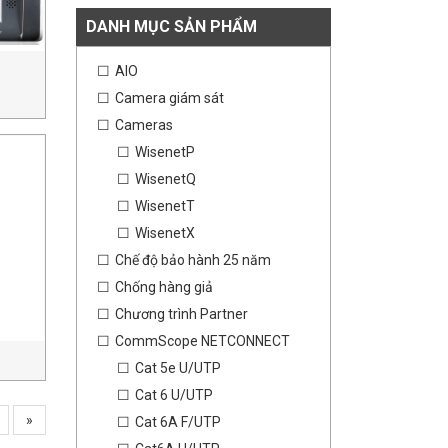
DANH MỤC SẢN PHẨM
AIO
Camera giám sát
Cameras
WisenetP
WisenetQ
WisenetT
WisenetX
Chế độ bảo hành 25 năm
Chống hàng giả
Chương trình Partner
CommScope NETCONNECT
Cat 5e U/UTP
Cat 6 U/UTP
»
Cat 6A F/UTP