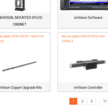
NIVERSAL MOUNTED SPLICE
imVision Software
CABINET
ản phẩm #
760198747 | 360-iP-UP-
Mã sản phẩm #
760237876 | imV-
-24
CNTRL-X
mVision Copper Upgrade Kits
imVision Controller
…
1
2
3
11