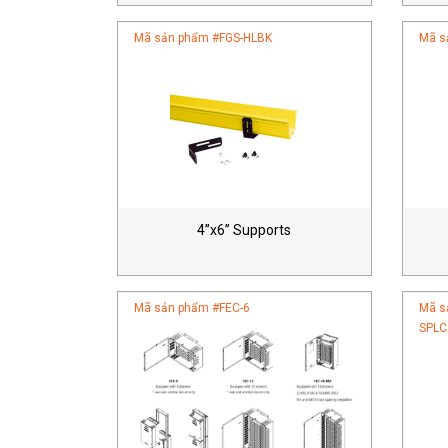
Mã sản phẩm #
FGS-HLBK
Mã s
4”x6” Supports
Mã sản phẩm #
FEC-6
Mã s
SPLC