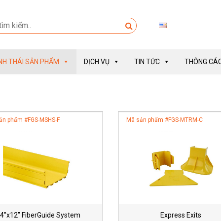
INH THÁI SẢN PHẨM
DỊCH VỤ
TIN TỨC
THÔNG CÁO
ản phẩm #
FGS-MSHS-F
Mã sản phẩm #
FGS-MTRM-C
4”x12” FiberGuide System
Express Exits