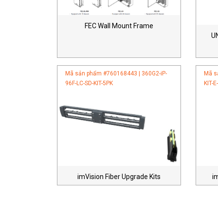
FEC Wall Mount Frame
U
Mã sản phẩm #
760168443 | 360G2-iP-
Mã s
96F-LC-SD-KIT-5PK
KIT-E
imVision Fiber Upgrade Kits
i