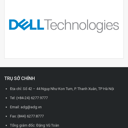
TRỤ SỞ CHÍNH
Địa chỉ: Số 42 – 44 Ngụy Như Kon Tum, P. Thanh Xuân, TP Hà Nội
Tel: (+84-24) 6277.9777
Email: adg@adg.vn
Fax: (844) 6277.8777
Tổng giám đốc: Đặng Vũ Toàn