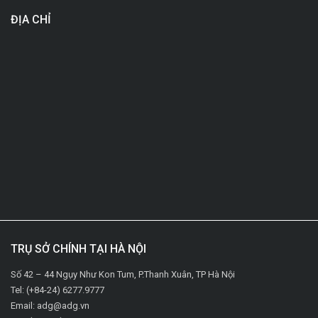
ĐỊA CHỈ
TRỤ SỞ CHÍNH TẠI HÀ NỘI
Số 42 – 44 Ngụy Như Kon Tum, P.Thanh Xuân, TP Hà Nội
Tel: (+84-24) 6277.9777
Email: adg@adg.vn