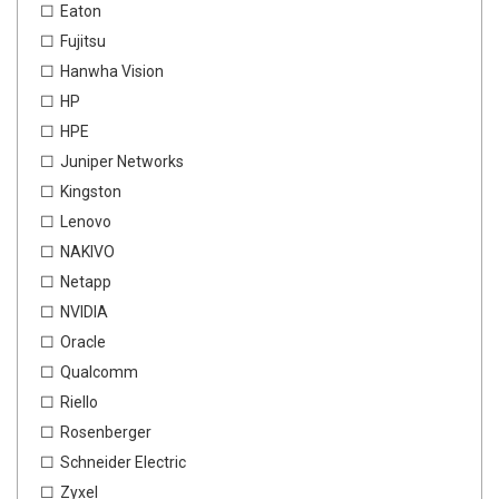
Eaton
Fujitsu
Hanwha Vision
HP
HPE
Juniper Networks
Kingston
Lenovo
NAKIVO
Netapp
NVIDIA
Oracle
Qualcomm
Riello
Rosenberger
Schneider Electric
Zyxel