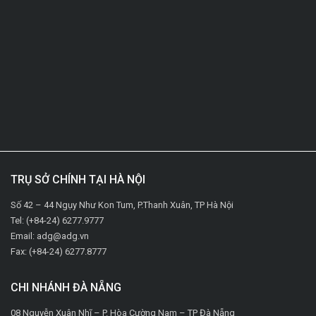
TRỤ SỞ CHÍNH TẠI HÀ NỘI
Số 42 – 44 Ngụy Như Kon Tum, P.Thanh Xuân, TP Hà Nội
Tel: (+84-24) 6277.9777
Email: adg@adg.vn
Fax: (+84-24) 6277.8777
CHI NHÁNH ĐÀ NẴNG
08 Nguyễn Xuân Nhĩ – P. Hòa Cường Nam – TP Đà Nẵng