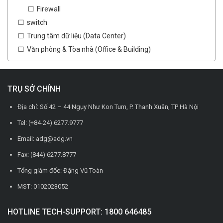
Firewall
switch
Trung tâm dữ liệu (Data Center)
Văn phòng & Tòa nhà (Office & Building)
TRỤ SỞ CHÍNH
Địa chỉ: Số 42 – 44 Ngụy Như Kon Tum, P. Thanh Xuân, TP Hà Nội
Tel: (+84-24) 6277.9777
Email: adg@adg.vn
Fax: (844) 6277.8777
Tổng giám đốc: Đặng Vũ Toàn
MST: 0102023052
HOTLINE TECH-SUPPORT: 1800 646485