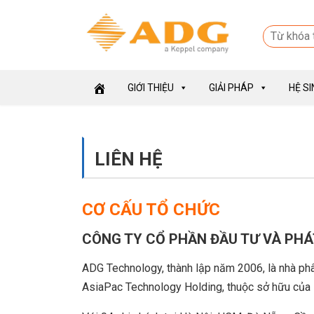
GIỚI THIỆU
GIẢI PHÁP
HỆ S
LIÊN HỆ
CƠ CẤU TỔ CHỨC
CÔNG TY CỔ PHẦN ĐẦU TƯ VÀ PHÁ
ADG Technology, thành lập năm 2006, là nhà phâ
AsiaPac Technology Holding, thuộc sở hữu của