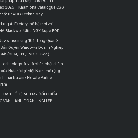
iải pháp Toàn diện cho Doanh
ệp 2026 – Khám phá Catalogue CSG
nhất từ ADG Technology
dựng AI Factory thế hệ mới với
IA Blackwell Ultra DGX SuperPOD
ows Licensing 101: Tổng Quan 3
i Bản Quyền Windows Doanh Nghiệp
Biết (OEM, FPP/ESD, GGWA)
Technology là Nhà phân phối chính
 của Nutanix tại Việt Nam, mở rộng
inh thái Nutanix Elevate Partner
gram
H BA THẾ HỆ AI THAY ĐỔI CHIẾN
C VẬN HÀNH DOANH NGHIỆP