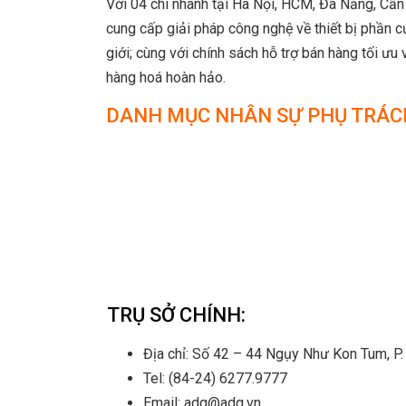
Với 04 chi nhánh tại Hà Nội, HCM, Đà Nẵng, Cần
cung cấp giải pháp công nghệ về thiết bị phần c
giới; cùng với chính sách hỗ trợ bán hàng tối ư
hàng hoá hoàn hảo.
DANH MỤC NHÂN SỰ PHỤ TRÁC
TRỤ SỞ CHÍNH:
Địa chỉ: Số 42 – 44 Ngụy Như Kon Tum, P.
Tel: (84-24) 6277.9777
Email: adg@adg.vn