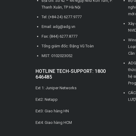
Địa chỉ: Số 42 – 44 Ngụy Như Kon Tum, P.
Bộ G
Thanh Xuân, TP Hà Nội
nghi
mới 
Tel: (+84-24) 6277.9777
Xây 
Email: adg@adg.vn
NVID
Fax: (844) 6277.8777
Wind
Tổng giám đốc: Đặng Vũ Toàn
Loạ
Cần 
MST: 0102023052
ADG 
thức
HOTLINE TECH-SUPPORT: 1800
646485
hệ s
Pro
Ext 1: Juniper Networks
CÁC
Ext2: Netapp
LƯỢ
Ext3: Giao hàng HN
Ext4: Giao hàng HCM