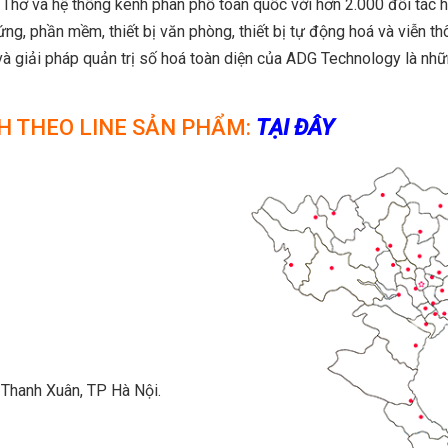
 Thơ và hệ thống kênh phân phố toàn quốc với hơn 2.000 đối tác 
ứng, phần mềm, thiết bị văn phòng, thiết bị tự động hoá và viễn t
u và giải pháp quản trị số hoá toàn diện của ADG Technology là 
H THEO LINE SẢN PHẨM:
TẠI ĐÂY
 Thanh Xuân, TP Hà Nội.