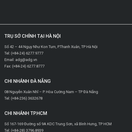
TRỤ SỞ CHÍNH TẠI HÀ NỘI
Số 42 – 44 Ngụy Như Kon Tum, P.Thanh Xuân, TP Hà Nội
Tel: (+84-24) 6277.9777
Email: adg@adg.vn
Fax: (+84-24) 6277.8777
CHI NHÁNH ĐÀ NẴNG
08 Nguyễn Xuân Nhĩ – P. Hòa Cường Nam – TP Đà Nẵng
Tel: (+84-236) 3632678
CHI NHÁNH TP.HCM
Số 167-169 Đường số 9A KDC Trung Sơn, xã Bình Hưng, TP HCM
Tel: (+84-28) 3796.8939