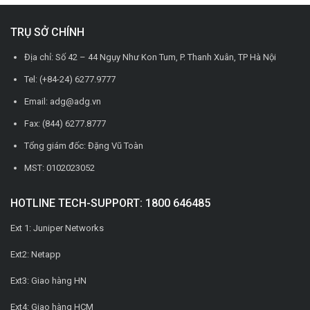
TRỤ SỞ CHÍNH
Địa chỉ: Số 42 – 44 Ngụy Như Kon Tum, P. Thanh Xuân, TP Hà Nội
Tel: (+84-24) 6277.9777
Email: adg@adg.vn
Fax: (844) 6277.8777
Tổng giám đốc: Đặng Vũ Toàn
MST: 0102023052
HOTLINE TECH-SUPPORT: 1800 646485
Ext 1: Juniper Networks
Ext2: Netapp
Ext3: Giao hàng HN
Ext4: Giao hàng HCM