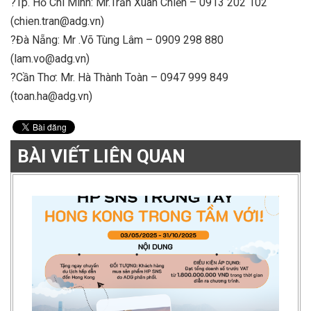
?Tp. Hồ Chí Minh: Mr.Trần Xuân Chiến – 0913 202 102
(chien.tran@adg.vn)
?Đà Nẵng: Mr .Võ Tùng Lâm – 0909 298 880
(lam.vo@adg.vn)
?Cần Thơ: Mr. Hà Thành Toàn – 0947 999 849
(toan.ha@adg.vn)
BÀI VIẾT LIÊN QUAN