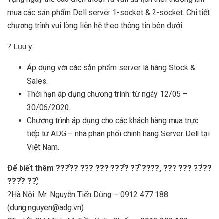
mua các sản phẩm Dell server 1-socket & 2-socket. Chi tiết
chương trình vui lòng liên hệ theo thông tin bên dưới.
? Lưu ý:
Áp dụng với các sản phẩm server là hàng Stock &
Sales.
Thời hạn áp dụng chương trình: từ ngày 12/05 –
30/06/2020.
Chương trình áp dụng cho các khách hàng mua trực
tiếp từ ADG – nhà phân phối chính hãng Server Dell tại
Việt Nam.
Để biết thêm ???̂?? ??? ??? ???̂́? ??̂̀ ????, ??? ??? ??̀??
???̂? ??̣̂:
?Hà Nội: Mr. Nguyễn Tiến Dũng – 0912 477 188
(dung.nguyen@adg.vn)