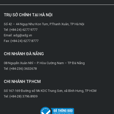
TRỤ SỞ CHÍNH TẠI HÀ NỘI
Số 42 – 44 Ngụy Như Kon Tum, P.Thanh Xuân, TP Hà Nội
Tel: (+84-24) 6277.9777
Email: adg@adg.vn
Fax: (+84-24) 6277.8777
CHI NHÁNH ĐÀ NẴNG
08 Nguyễn Xuân Nhĩ – P. Hòa Cường Nam – TP Đà Nẵng
Tel: (+84-236) 3632678
CHI NHÁNH TP.HCM
Số 167-169 Đường số 9A KDC Trung Sơn, xã Bình Hưng, TP HCM
Tel: (+84-28) 3796.8939