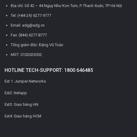
Địa chỉ: Số 42 – 44 Ngụy Như Kon Tum, P. Thanh Xuân, TP Hà Nội
Tel: (+84-24) 6277.9777
Email: adg@adg.vn
Fax: (844) 6277.8777
Tổng giám đốc: Đặng Vũ Toàn
MST: 0102023052
HOTLINE TECH-SUPPORT: 1800 646485
Ext 1: Juniper Networks
Ext2: Netapp
Ext3: Giao hàng HN
Ext4: Giao hàng HCM