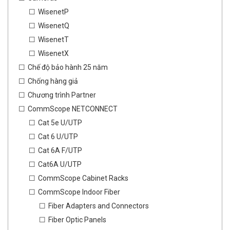
WisenetP
WisenetQ
WisenetT
WisenetX
Chế độ bảo hành 25 năm
Chống hàng giả
Chương trình Partner
CommScope NETCONNECT
Cat 5e U/UTP
Cat 6 U/UTP
Cat 6A F/UTP
Cat6A U/UTP
CommScope Cabinet Racks
CommScope Indoor Fiber
Fiber Adapters and Connectors
Fiber Optic Panels