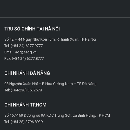
TRỤ SỞ CHÍNH TẠI HÀ NỘI
Số 42 – 44 Ngụy Như Kon Tum, P.Thanh Xuân, TP Hà Nội
Tel: (+84-24) 6277.9777
Email: adg@adg.vn
Fax: (+84-24) 6277.8777
CHI NHÁNH ĐÀ NẴNG
08 Nguyễn Xuân Nhĩ – P. Hòa Cường Nam – TP Đà Nẵng
Tel: (+84-236) 3632678
CHI NHÁNH TP.HCM
Số 167-169 Đường số 9A KDC Trung Sơn, xã Bình Hưng, TP HCM
Tel: (+84-28) 3796.8939