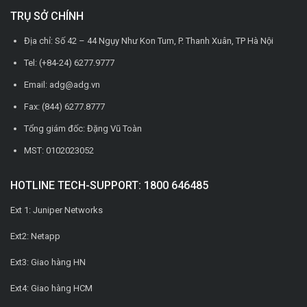
TRỤ SỞ CHÍNH
Địa chỉ: Số 42 – 44 Ngụy Như Kon Tum, P. Thanh Xuân, TP Hà Nội
Tel: (+84-24) 6277.9777
Email: adg@adg.vn
Fax: (844) 6277.8777
Tổng giám đốc: Đặng Vũ Toàn
MST: 0102023052
HOTLINE TECH-SUPPORT: 1800 646485
Ext 1: Juniper Networks
Ext2: Netapp
Ext3: Giao hàng HN
Ext4: Giao hàng HCM