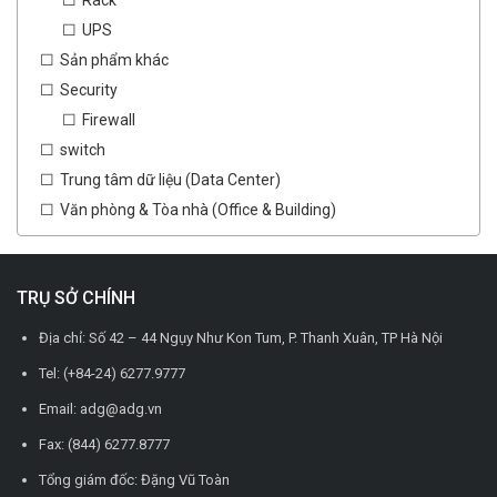
UPS
Sản phẩm khác
Security
Firewall
switch
Trung tâm dữ liệu (Data Center)
Văn phòng & Tòa nhà (Office & Building)
TRỤ SỞ CHÍNH
Địa chỉ: Số 42 – 44 Ngụy Như Kon Tum, P. Thanh Xuân, TP Hà Nội
Tel: (+84-24) 6277.9777
Email: adg@adg.vn
Fax: (844) 6277.8777
Tổng giám đốc: Đặng Vũ Toàn