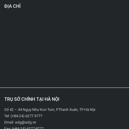
ĐỊA CHỈ
TRỤ SỞ CHÍNH TẠI HÀ NỘI
Số 42 – 44 Ngụy Như Kon Tum, P.Thanh Xuân, TP Hà Nội
Tel: (+84-24) 6277.9777
Email: adg@adg.vn
Fax: (+84-24) 6277.8777