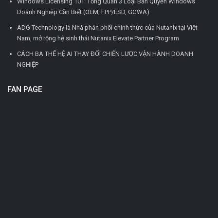
Windows Licensing 101: Tổng Quan 3 Loại Bản Quyền Windows
Doanh Nghiệp Cần Biết (OEM, FPP/ESD, GGWA)
ADG Technology là Nhà phân phối chính thức của Nutanix tại Việt
Nam, mở rộng hệ sinh thái Nutanix Elevate Partner Program
CÁCH BA THẾ HỆ AI THAY ĐỔI CHIẾN LƯỢC VẬN HÀNH DOANH
NGHIỆP
FAN PAGE