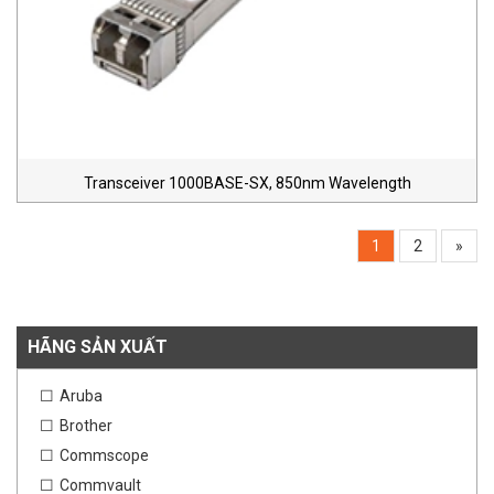
Transceiver 1000BASE-SX, 850nm Wavelength
1
2
»
HÃNG SẢN XUẤT
Aruba
Brother
Commscope
Commvault