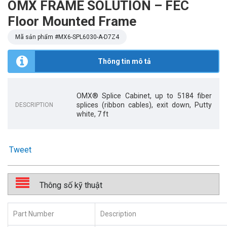
OMX FRAME SOLUTION – FEC
Floor Mounted Frame
Mã sản phẩm #
MX6-SPL6030-A-D7Z4
Thông tin mô tả
OMX® Splice Cabinet, up to 5184 fiber
splices (ribbon cables), exit down, Putty
DESCRIPTION
white, 7 ft
Tweet
Thông số kỹ thuật
Part Number
Description