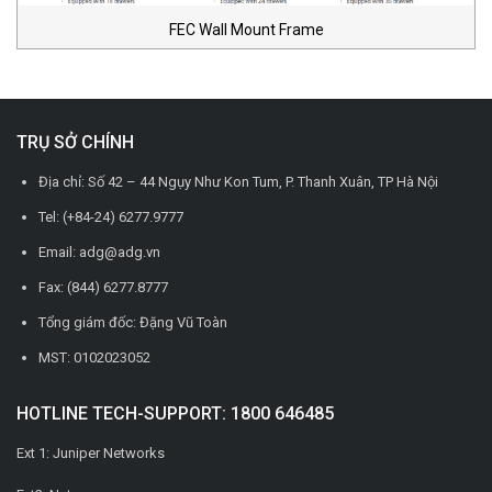
FEC Wall Mount Frame
TRỤ SỞ CHÍNH
Địa chỉ: Số 42 – 44 Ngụy Như Kon Tum, P. Thanh Xuân, TP Hà Nội
Tel: (+84-24) 6277.9777
Email: adg@adg.vn
Fax: (844) 6277.8777
Tổng giám đốc: Đặng Vũ Toàn
MST: 0102023052
HOTLINE TECH-SUPPORT: 1800 646485
Ext 1: Juniper Networks