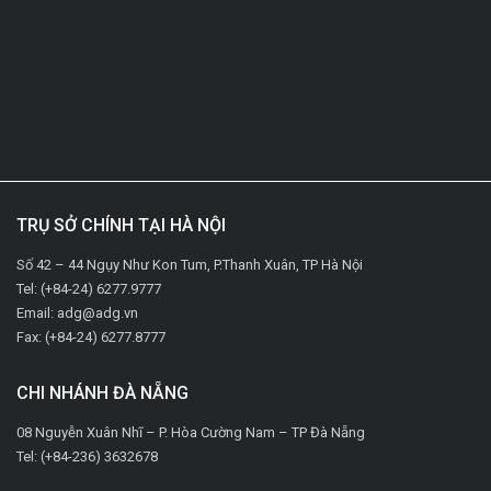
TRỤ SỞ CHÍNH TẠI HÀ NỘI
Số 42 – 44 Ngụy Như Kon Tum, P.Thanh Xuân, TP Hà Nội
Tel: (+84-24) 6277.9777
Email: adg@adg.vn
Fax: (+84-24) 6277.8777
CHI NHÁNH ĐÀ NẴNG
08 Nguyễn Xuân Nhĩ – P. Hòa Cường Nam – TP Đà Nẵng
Tel: (+84-236) 3632678