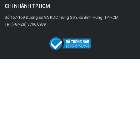
CHI NHÁNH TP.HCM
Số 167-169 Đường số 9A KDC Trung Sơn, xã Bình Hưng, TP HCM
Tel: (+84-28) 3796.8939