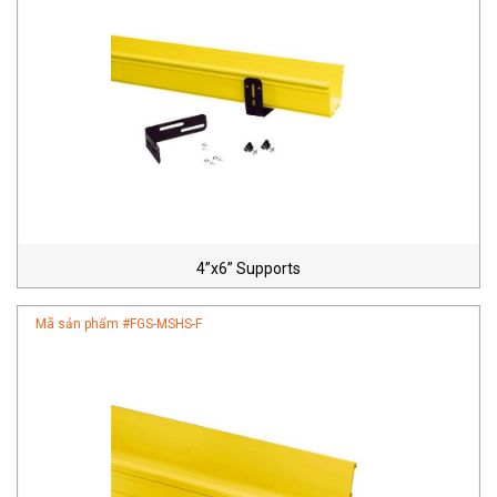
4”x6” Supports
Mã sản phẩm #
FGS-MSHS-F