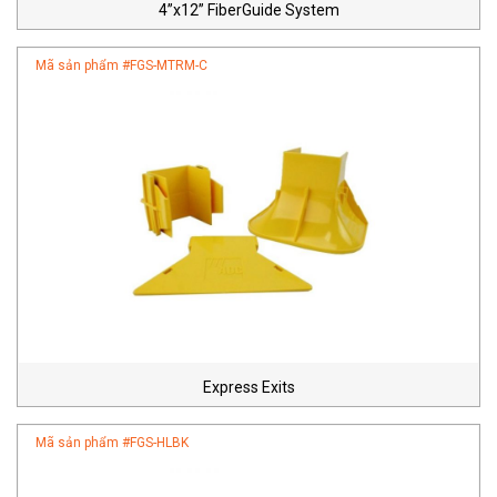
4”x12” FiberGuide System
Mã sản phẩm #
FGS-MTRM-C
Express Exits
Mã sản phẩm #
FGS-HLBK