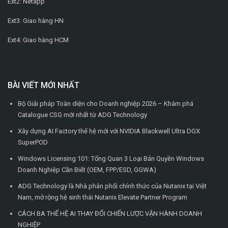
Ext2: Netapp
Ext3: Giao hàng HN
Ext4: Giao hàng HCM
BÀI VIẾT MỚI NHẤT
Bộ Giải pháp Toàn diện cho Doanh nghiệp 2026 – Khám phá
Catalogue CSG mới nhất từ ADG Technology
Xây dựng AI Factory thế hệ mới với NVIDIA Blackwell Ultra DGX
SuperPOD
Windows Licensing 101: Tổng Quan 3 Loại Bản Quyền Windows
Doanh Nghiệp Cần Biết (OEM, FPP/ESD, GGWA)
ADG Technology là Nhà phân phối chính thức của Nutanix tại Việt
Nam, mở rộng hệ sinh thái Nutanix Elevate Partner Program
CÁCH BA THẾ HỆ AI THAY ĐỔI CHIẾN LƯỢC VẬN HÀNH DOANH
NGHIỆP