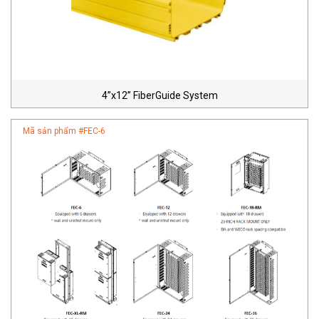
4”x12” FiberGuide System
Mã sản phẩm #
FEC-6