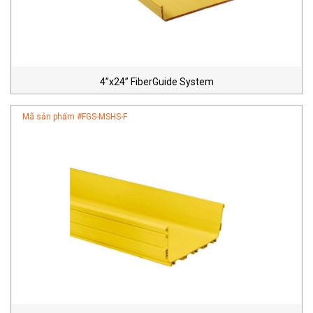
4”x24” FiberGuide System
Mã sản phẩm #
FGS-MSHS-F