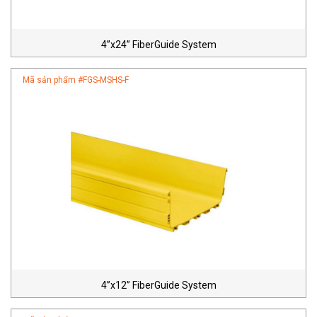
4”x24” FiberGuide System
Mã sản phẩm #
FGS-MSHS-F
4”x12” FiberGuide System