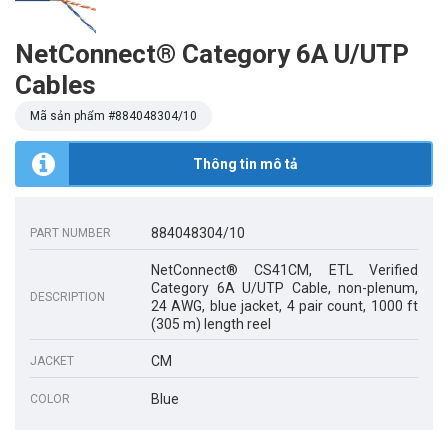
NetConnect® Category 6A U/UTP
Cables
Mã sản phẩm #
884048304/10
Thông tin mô tả
884048304/10
PART NUMBER
NetConnect® CS41CM, ETL Verified
Category 6A U/UTP Cable, non-plenum,
DESCRIPTION
24 AWG, blue jacket, 4 pair count, 1000 ft
(305 m) length reel
CM
JACKET
Blue
COLOR