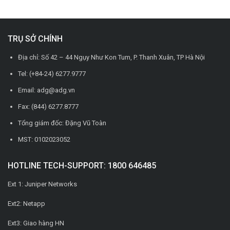
TRỤ SỞ CHÍNH
Địa chỉ: Số 42 – 44 Ngụy Như Kon Tum, P. Thanh Xuân, TP Hà Nội
Tel: (+84-24) 6277.9777
Email: adg@adg.vn
Fax: (844) 6277.8777
Tổng giám đốc: Đặng Vũ Toàn
MST: 0102023052
HOTLINE TECH-SUPPORT: 1800 646485
Ext 1: Juniper Networks
Ext2: Netapp
Ext3: Giao hàng HN