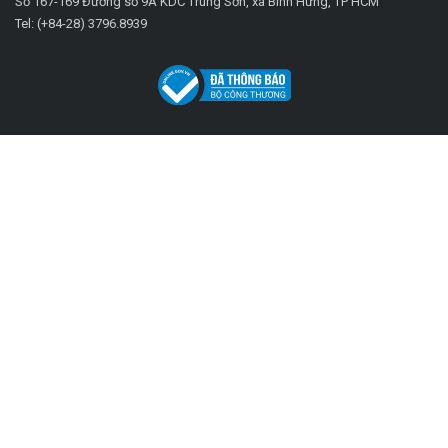
Số 167-169 Đường số 9A KDC Trung Sơn, xã Bình Hưng, TP HCM
Tel: (+84-28) 3796.8939