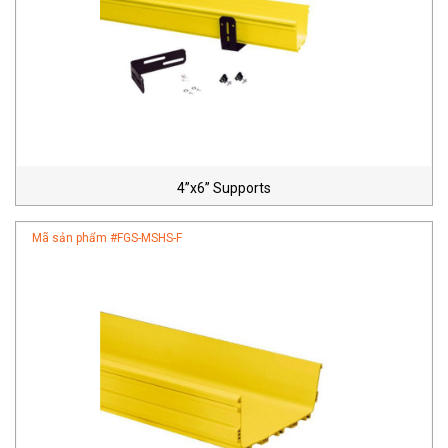
4”x6” Supports
Mã sản phẩm #
FGS-MSHS-F