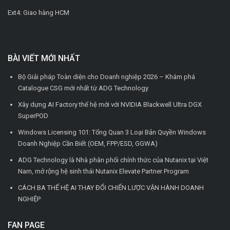
Ext4: Giao hàng HCM
BÀI VIẾT MỚI NHẤT
Bộ Giải pháp Toàn diện cho Doanh nghiệp 2026 – Khám phá
Catalogue CSG mới nhất từ ADG Technology
Xây dựng AI Factory thế hệ mới với NVIDIA Blackwell Ultra DGX
SuperPOD
Windows Licensing 101: Tổng Quan 3 Loại Bản Quyền Windows
Doanh Nghiệp Cần Biết (OEM, FPP/ESD, GGWA)
ADG Technology là Nhà phân phối chính thức của Nutanix tại Việt
Nam, mở rộng hệ sinh thái Nutanix Elevate Partner Program
CÁCH BA THẾ HỆ AI THAY ĐỔI CHIẾN LƯỢC VẬN HÀNH DOANH
NGHIỆP
FAN PAGE