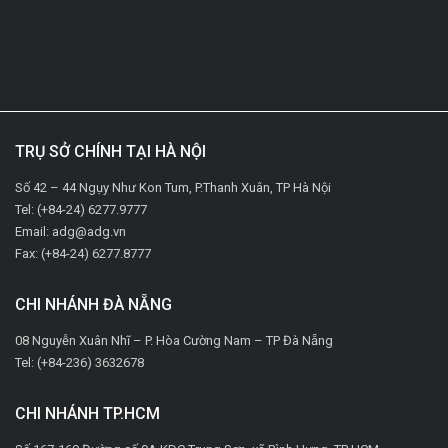
TRỤ SỞ CHÍNH TẠI HÀ NỘI
Số 42 – 44 Ngụy Như Kon Tum, P.Thanh Xuân, TP Hà Nội
Tel: (+84-24) 6277.9777
Email: adg@adg.vn
Fax: (+84-24) 6277.8777
CHI NHÁNH ĐÀ NẴNG
08 Nguyễn Xuân Nhĩ – P. Hòa Cường Nam – TP Đà Nẵng
Tel: (+84-236) 3632678
CHI NHÁNH TP.HCM