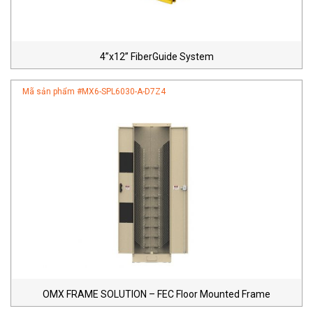
4”x12” FiberGuide System
Mã sản phẩm #
MX6-SPL6030-A-D7Z4
OMX FRAME SOLUTION – FEC Floor Mounted Frame