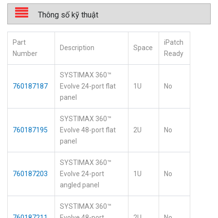
Thông số kỹ thuật
Part
iPatch
Description
Space
Number
Ready
SYSTIMAX 360™
760187187
Evolve 24-port flat
1U
No
panel
SYSTIMAX 360™
760187195
Evolve 48-port flat
2U
No
panel
SYSTIMAX 360™
760187203
Evolve 24-port
1U
No
angled panel
SYSTIMAX 360™
760187211
Evolve 48-port
2U
No