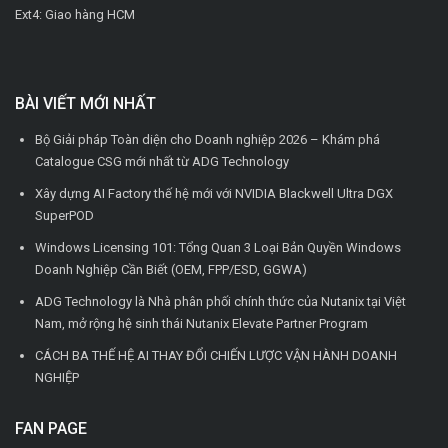
Ext4: Giao hàng HCM
BÀI VIẾT MỚI NHẤT
Bộ Giải pháp Toàn diện cho Doanh nghiệp 2026 – Khám phá
Catalogue CSG mới nhất từ ADG Technology
Xây dựng AI Factory thế hệ mới với NVIDIA Blackwell Ultra DGX
SuperPOD
Windows Licensing 101: Tổng Quan 3 Loại Bản Quyền Windows
Doanh Nghiệp Cần Biết (OEM, FPP/ESD, GGWA)
ADG Technology là Nhà phân phối chính thức của Nutanix tại Việt
Nam, mở rộng hệ sinh thái Nutanix Elevate Partner Program
CÁCH BA THẾ HỆ AI THAY ĐỔI CHIẾN LƯỢC VẬN HÀNH DOANH
NGHIỆP
FAN PAGE