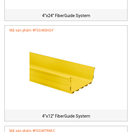
4”x24” FiberGuide System
Mã sản phẩm #
FGS-MSHS-F
4”x12” FiberGuide System
Mã sản phẩm #
FGS-MTRM-C