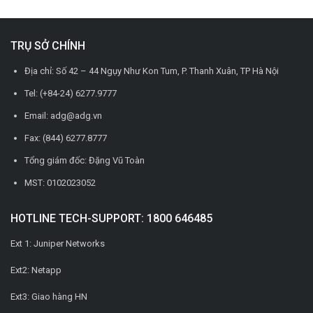
TRỤ SỞ CHÍNH
Địa chỉ: Số 42 – 44 Ngụy Như Kon Tum, P. Thanh Xuân, TP Hà Nội
Tel: (+84-24) 6277.9777
Email: adg@adg.vn
Fax: (844) 6277.8777
Tổng giám đốc: Đặng Vũ Toàn
MST: 0102023052
HOTLINE TECH-SUPPORT: 1800 646485
Ext 1: Juniper Networks
Ext2: Netapp
Ext3: Giao hàng HN