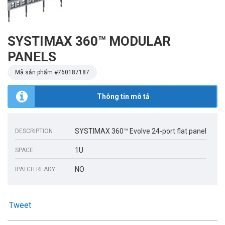
SYSTIMAX 360™ MODULAR
PANELS
Mã sản phẩm #
760187187
Thông tin mô tả
SYSTIMAX 360™ Evolve 24-port flat panel
DESCRIPTION
1U
SPACE
NO
IPATCH READY
Tweet