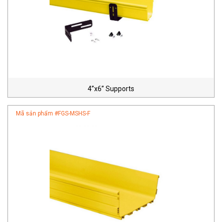
4”x6” Supports
Mã sản phẩm #
FGS-MSHS-F