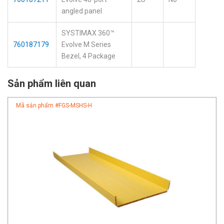
angled panel
SYSTIMAX 360™
760187179
Evolve M Series
Bezel, 4 Package
Sản phẩm liên quan
Mã sản phẩm #
FGS-MSHS-H