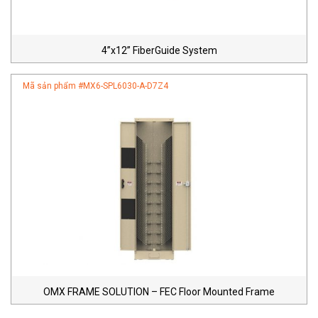
4”x12” FiberGuide System
Mã sản phẩm #
MX6-SPL6030-A-D7Z4
OMX FRAME SOLUTION – FEC Floor Mounted Frame