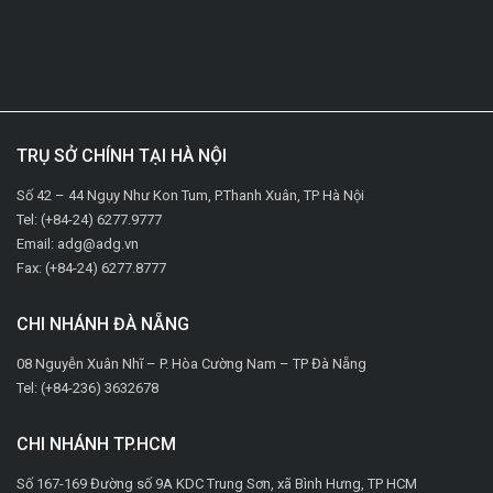
TRỤ SỞ CHÍNH TẠI HÀ NỘI
Số 42 – 44 Ngụy Như Kon Tum, P.Thanh Xuân, TP Hà Nội
Tel: (+84-24) 6277.9777
Email: adg@adg.vn
Fax: (+84-24) 6277.8777
CHI NHÁNH ĐÀ NẴNG
08 Nguyễn Xuân Nhĩ – P. Hòa Cường Nam – TP Đà Nẵng
Tel: (+84-236) 3632678
CHI NHÁNH TP.HCM
Số 167-169 Đường số 9A KDC Trung Sơn, xã Bình Hưng, TP HCM