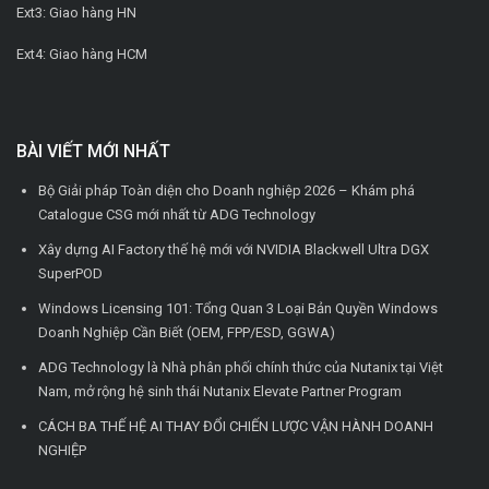
Ext3: Giao hàng HN
Ext4: Giao hàng HCM
BÀI VIẾT MỚI NHẤT
Bộ Giải pháp Toàn diện cho Doanh nghiệp 2026 – Khám phá
Catalogue CSG mới nhất từ ADG Technology
Xây dựng AI Factory thế hệ mới với NVIDIA Blackwell Ultra DGX
SuperPOD
Windows Licensing 101: Tổng Quan 3 Loại Bản Quyền Windows
Doanh Nghiệp Cần Biết (OEM, FPP/ESD, GGWA)
ADG Technology là Nhà phân phối chính thức của Nutanix tại Việt
Nam, mở rộng hệ sinh thái Nutanix Elevate Partner Program
CÁCH BA THẾ HỆ AI THAY ĐỔI CHIẾN LƯỢC VẬN HÀNH DOANH
NGHIỆP