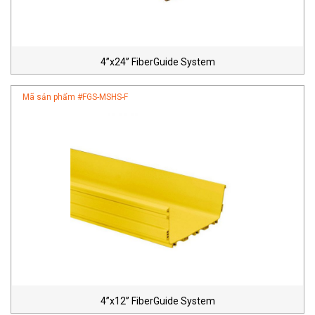
4”x24” FiberGuide System
Mã sản phẩm #
FGS-MSHS-F
4”x12” FiberGuide System