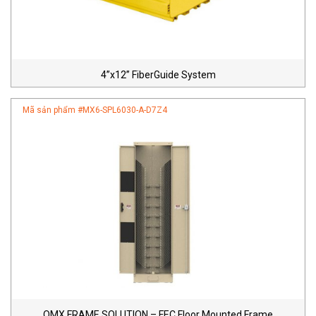
4”x12” FiberGuide System
Mã sản phẩm #
MX6-SPL6030-A-D7Z4
OMX FRAME SOLUTION – FEC Floor Mounted Frame