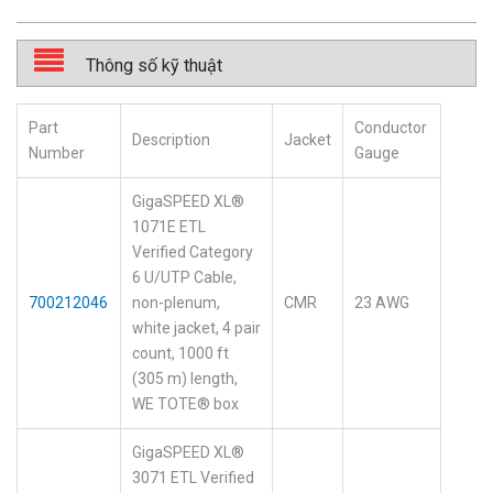
Thông số kỹ thuật
Part
Conductor
Description
Jacket
Number
Gauge
GigaSPEED XL®
1071E ETL
Verified Category
6 U/UTP Cable,
700212046
non-plenum,
CMR
23 AWG
white jacket, 4 pair
count, 1000 ft
(305 m) length,
WE TOTE® box
GigaSPEED XL®
3071 ETL Verified