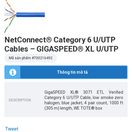
NetConnect® Category 6 U/UTP
Cables – GIGASPEED® XL U/UTP
Mã sản phẩm #
700216492
Thông tin mô tả
GigaSPEED XL® 3071 ETL Verified
Category 6 U/UTP Cable, low smoke zero
DESCRIPTION
halogen, blue jacket, 4 pair count, 1000 ft
(305 m) length, WE TOTE® box
Tweet