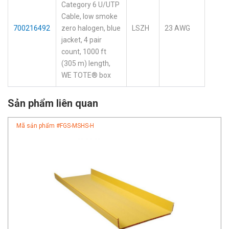
Category 6 U/UTP
Cable, low smoke
700216492
zero halogen, blue
LSZH
23 AWG
jacket, 4 pair
count, 1000 ft
(305 m) length,
WE TOTE® box
Sản phẩm liên quan
Mã sản phẩm #
FGS-MSHS-H