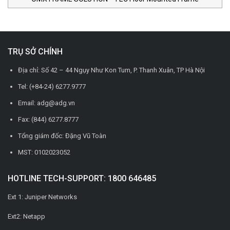
TRỤ SỞ CHÍNH
Địa chỉ: Số 42 – 44 Ngụy Như Kon Tum, P. Thanh Xuân, TP Hà Nội
Tel: (+84-24) 6277.9777
Email: adg@adg.vn
Fax: (844) 6277.8777
Tổng giám đốc: Đặng Vũ Toàn
MST: 0102023052
HOTLINE TECH-SUPPORT: 1800 646485
Ext 1: Juniper Networks
Ext2: Netapp