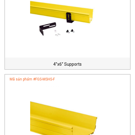
4”x6” Supports
Mã sản phẩm #
FGS-MSHS-F