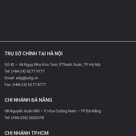
TRỤ SỞ CHÍNH TẠI HÀ NỘI
Số 42 – 44 Ngụy Như Kon Tum, P.Thanh Xuân, TP Hà Nội
Tel: (+84-24) 6277.9777
Email: adg@adg.vn
Fax: (+84-24) 6277.8777
CHI NHÁNH ĐÀ NẴNG
08 Nguyễn Xuân Nhĩ – P. Hòa Cường Nam – TP Đà Nẵng
Tel: (+84-236) 3632678
CHI NHÁNH TP.HCM