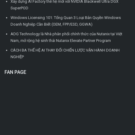
Xây dựng AI Factory thế hệ mới với NVIDIA Blackwell Ultra DGX
SuperPOD
Windows Licensing 101: Tổng Quan 3 Loại Bản Quyền Windows
Doanh Nghiệp Cần Biết (OEM, FPP/ESD, GGWA)
ADG Technology là Nhà phân phối chính thức của Nutanix tại Việt
Nam, mở rộng hệ sinh thái Nutanix Elevate Partner Program
CÁCH BA THẾ HỆ AI THAY ĐỔI CHIẾN LƯỢC VẬN HÀNH DOANH
NGHIỆP
FAN PAGE