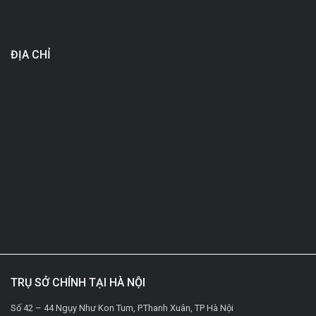
ĐỊA CHỈ
TRỤ SỞ CHÍNH TẠI HÀ NỘI
Số 42 – 44 Ngụy Như Kon Tum, P.Thanh Xuân, TP Hà Nội