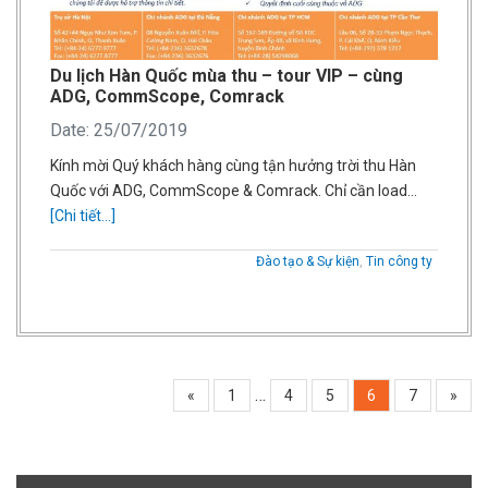
Du lịch Hàn Quốc mùa thu – tour VIP – cùng
ADG, CommScope, Comrack
Date: 25/07/2019
Kính mời Quý khách hàng cùng tận hưởng trời thu Hàn
Quốc với ADG, CommScope & Comrack. Chỉ cần load…
[Chi tiết...]
Đào tạo & Sự kiện
,
Tin công ty
…
«
1
4
5
6
7
»