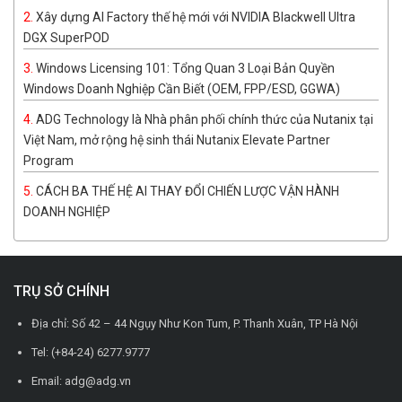
Xây dựng AI Factory thế hệ mới với NVIDIA Blackwell Ultra
DGX SuperPOD
Windows Licensing 101: Tổng Quan 3 Loại Bản Quyền
Windows Doanh Nghiệp Cần Biết (OEM, FPP/ESD, GGWA)
ADG Technology là Nhà phân phối chính thức của Nutanix tại
Việt Nam, mở rộng hệ sinh thái Nutanix Elevate Partner
Program
CÁCH BA THẾ HỆ AI THAY ĐỔI CHIẾN LƯỢC VẬN HÀNH
DOANH NGHIỆP
TRỤ SỞ CHÍNH
Địa chỉ: Số 42 – 44 Ngụy Như Kon Tum, P. Thanh Xuân, TP Hà Nội
Tel: (+84-24) 6277.9777
Email: adg@adg.vn