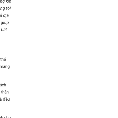
ng kịp
ng tôi
i địa
 giúp
 bắt
 thế
ã mang
hách
 thân
cả đều
nh cho