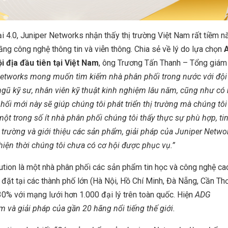
ại 4.0, Juniper Networks nhận thấy thị trường Việt Nam rất tiềm n
ầng công nghệ thông tin và viễn thông. Chia sẻ về lý do lựa chọn
 địa đầu tiên tại Việt Nam
, ông Trương Tấn Thanh – Tổng giám
Networks mong muốn tìm kiếm nhà phân phối trong nước với đội
 ngũ kỹ sư, nhân viên kỹ thuật kinh nghiệm lâu năm, cũng như c
phối mới này sẽ giúp chúng tôi phát triển thị trường mà chúng tô
 một trong số ít nhà phân phối chúng tôi thấy thực sự phù hợp, ti
 trường và giới thiệu các sản phẩm, giải pháp của Juniper
Netwo
ện thời chúng tôi chưa có cơ hội được phục vụ.
”
ution là một nhà phân phối các sản phẩm tin học và công nghệ ca
 đặt tại các thành phố lớn (Hà Nội, Hồ Chí Minh, Đà Nẵng, Cần Thơ
0% với mạng lưới hơn 1.000 đại lý trên toàn quốc. Hiện
ADG
 và giải pháp của gần 20 hãng nổi tiếng thế giới
.