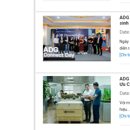
ADG 
sinh
Date
Ngày 
diễn 
[Chi ti
ADG 
Ưu C
Date
Với m
hiệu…
[Chi ti