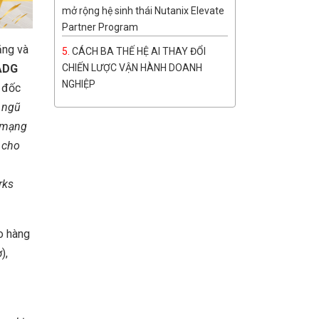
mở rộng hệ sinh thái Nutanix Elevate
Partner Program
ăng và
CÁCH BA THẾ HỆ AI THAY ĐỔI
ADG
CHIẾN LƯỢC VẬN HÀNH DOANH
NGHIỆP
 đốc
 ngũ
ó mạng
i cho
n
rks
o hàng
),