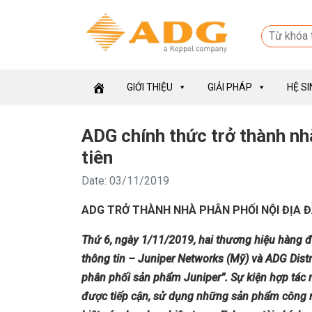
GIỚI THIỆU
GIẢI PHÁP
HỆ S
ADG chính thức trở thành nh
tiên
Date: 03/11/2019
ADG TRỞ THÀNH NHÀ PHÂN PHỐI NỘI ĐỊA 
Thứ 6, n
gày 1/11/2019, hai thương hiệu hàng đ
thông tin – Juniper Networks (Mỹ)
và
ADG Distr
phân phối sản phẩm Juniper”. Sự kiện hợp tác
được tiếp cận
, sử dụng
những sản phẩm công