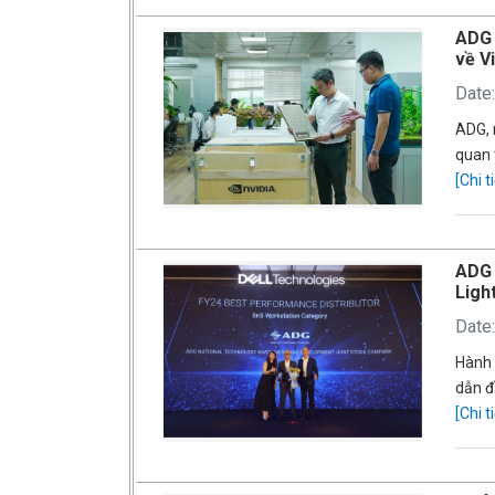
ADG 
về V
Date
ADG, 
quan 
[Chi ti
ADG 
Ligh
Date
Hành 
dẫn đ
[Chi ti