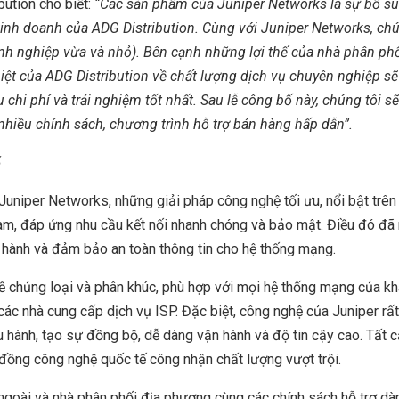
ution cho biết:
“Các sản phẩm của Juniper Networks là sự bổ su
inh doanh của ADG Distribution. Cùng với Juniper Networks, chú
nh nghiệp vừa và nhỏ)
.
Bên cạnh những lợi thế của nhà phân phố
biệt của ADG Distribution về chất lượng dịch vụ chuyên nghiệp sẽ
u chi phí và trải nghiệm tốt nhất. Sau lễ công bố này, chúng tôi sẽ
i nhiều chính sách, chương trình hỗ trợ bán hàng hấp dẫn”.
ế
uniper Networks, những giải pháp công nghệ tối ưu, nổi bật trên
 Nam, đáp ứng nhu cầu kết nối nhanh chóng và bảo mật. Điều đó đ
 vận hành và đảm bảo an toàn thông tin cho hệ thống mạng.
 chủng loại và phân khúc, phù hợp với mọi hệ thống mạng của k
ác nhà cung cấp dịch vụ ISP. Đặc biệt, công nghệ của Juniper rất
 hành, tạo sự đồng bộ, dễ dàng vận hành và độ tin cậy cao. Tất 
đồng công nghệ quốc tế công nhận chất lượng vượt trội.
goài và nhà phân phối địa phương cùng các chính sách hỗ trợ dà