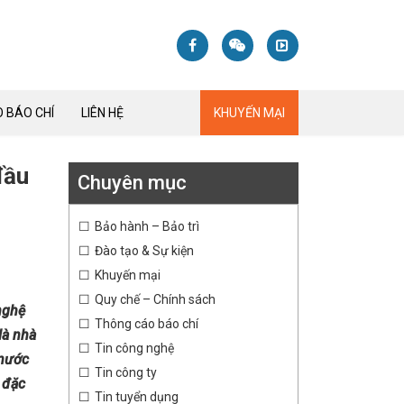
 BÁO CHÍ
LIÊN HỆ
KHUYẾN MẠI
đầu
Chuyên mục
Bảo hành – Bảo trì
Đào tạo & Sự kiện
Khuyến mại
Quy chế – Chính sách
nghệ
Thông cáo báo chí
là nhà
Tin công nghệ
 nước
Tin công ty
 đặc
Tin tuyển dụng