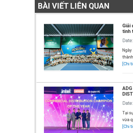
BÀI VIẾT LIÊN QUAN
Giải
tinh
Date
Ngày 
thành
[Chi ti
ADG
DIS
Date
Tại s
vừa q
[Chi ti