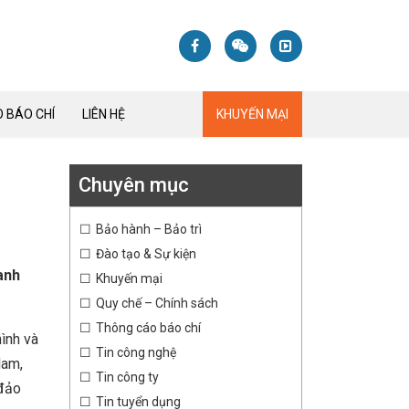
 BÁO CHÍ
LIÊN HỆ
KHUYẾN MẠI
Chuyên mục
Bảo hành – Bảo trì
Đào tạo & Sự kiện
anh
Khuyến mại
Quy chế – Chính sách
Thông cáo báo chí
ình và
Tin công nghệ
Nam,
Tin công ty
 đảo
Tin tuyển dụng