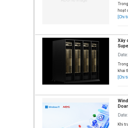
Trong
hoạt 
[Chi ti
Xây 
Sup
Date
Trong
khai 
[Chi ti
Wind
Doan
Date
Khi t