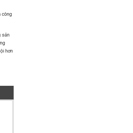
m công
g sản
ởng
dội hơn