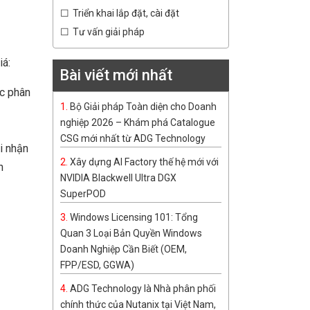
Triển khai lắp đặt, cài đặt
Tư vấn giải pháp
iá:
Bài viết mới nhất
ệc phân
Bộ Giải pháp Toàn diện cho Doanh
nghiệp 2026 – Khám phá Catalogue
CSG mới nhất từ ADG Technology
i nhận
Xây dựng AI Factory thế hệ mới với
n
NVIDIA Blackwell Ultra DGX
SuperPOD
Windows Licensing 101: Tổng
Quan 3 Loại Bản Quyền Windows
Doanh Nghiệp Cần Biết (OEM,
FPP/ESD, GGWA)
ADG Technology là Nhà phân phối
chính thức của Nutanix tại Việt Nam,