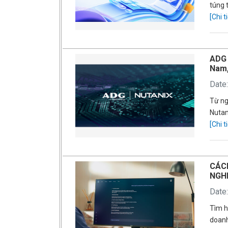
túng 
[Chi ti
ADG 
Nam,
Date
Từ ng
Nutan
[Chi ti
CÁCH
NGH
Date
Tìm h
doan