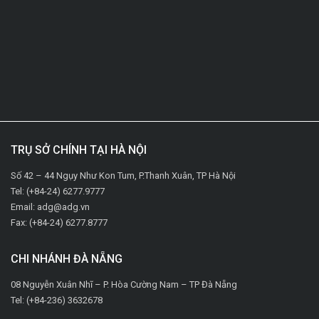
TRỤ SỞ CHÍNH TẠI HÀ NỘI
Số 42 – 44 Ngụy Như Kon Tum, P.Thanh Xuân, TP Hà Nội
Tel: (+84-24) 6277.9777
Email: adg@adg.vn
Fax: (+84-24) 6277.8777
CHI NHÁNH ĐÀ NẴNG
08 Nguyễn Xuân Nhĩ – P. Hòa Cường Nam – TP Đà Nẵng
Tel: (+84-236) 3632678