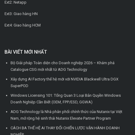
Ext2: Netapp
Ext3: Giao hàng HN
Ext4: Giao hàng HCM
BÀI VIẾT MỚI NHẤT
Bộ Giải pháp Toàn diện cho Doanh nghiệp 2026 – Khám phá
Catalogue CSG mới nhất từ ADG Technology
Xây dựng AI Factory thế hệ mới với NVIDIA Blackwell Ultra DGX
SuperPOD
Windows Licensing 101: Tổng Quan 3 Loại Bản Quyền Windows
Doanh Nghiệp Cần Biết (OEM, FPP/ESD, GGWA)
ADG Technology là Nhà phân phối chính thức của Nutanix tại Việt
Nam, mở rộng hệ sinh thái Nutanix Elevate Partner Program
CÁCH BA THẾ HỆ AI THAY ĐỔI CHIẾN LƯỢC VẬN HÀNH DOANH
NGHIỆP