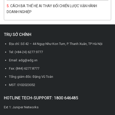
CÁCH BA THẾ HỆ AI THAY ĐỔI CHIẾN LƯỢC VẬN HÀNH
DOANH NGHIỆP
TRỤ SỞ CHÍNH
Địa chỉ: Số 42 – 44 Ngụy Như Kon Tum, P. Thanh Xuân, TP Hà Nội
Tel: (+84-24) 6277.9777
Email: adg@adg.vn
Fax: (844) 6277.8777
Tổng giám đốc: Đặng Vũ Toàn
MST: 0102023052
HOTLINE TECH-SUPPORT: 1800 646485
Ext 1: Juniper Networks