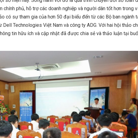
ội số hiện nay. Song hành với đó là quá trình chuyển đổi số toàn d
n chính phủ, hỗ trợ các doanh nghiệp và người dân tốt hơn trong v
hảo có sự tham gia của hơn 50 đại biểu đến từ các Bộ ban ngành tạ
 Dell Technologies Việt Nam và công ty ADG. Với hai hội thảo c
hông tin hữu ích và cập nhật đã được chia sẻ và thảo luận tại buổ