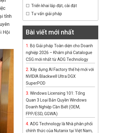
iện
Triển khai lắp đặt, cài đặt
iệc
Tư vấn giải pháp
i tỉnh
huyên
Bài viết mới nhất
i Hội
Bộ Giải pháp Toàn diện cho Doanh
nghiệp 2026 – Khám phá Catalogue
CSG mới nhất từ ADG Technology
Xây dựng AI Factory thế hệ mới với
NVIDIA Blackwell Ultra DGX
SuperPOD
Windows Licensing 101: Tổng
Quan 3 Loại Bản Quyền Windows
Doanh Nghiệp Cần Biết (OEM,
FPP/ESD, GGWA)
ADG Technology là Nhà phân phối
chính thức của Nutanix tại Việt Nam,