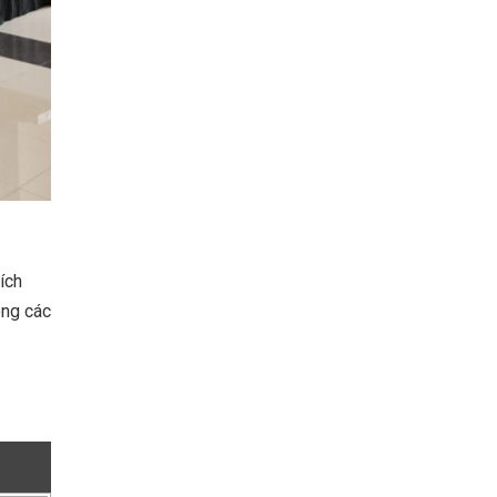
ích
ong các