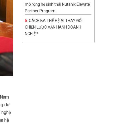
mở rộng hệ sinh thái Nutanix Elevate
Partner Program
CÁCH BA THẾ HỆ AI THAY ĐỔI
CHIẾN LƯỢC VẬN HÀNH DOANH
NGHIỆP
t Nam
ng dự
g nghệ
ủa hệ