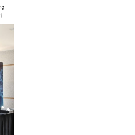
ững
ị