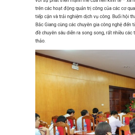
với sự phát triển mạnh mẽ của nền kinh tế – xã h
trên các hoạt động quản trị công của các cơ qua
tiếp cận và trải nghiệm dịch vụ công. Buổi hội t
Bắc Giang cùng các chuyên gia công nghệ đến từ
đề chuyên sâu diễn ra song song, rất nhiều các t
thảo.