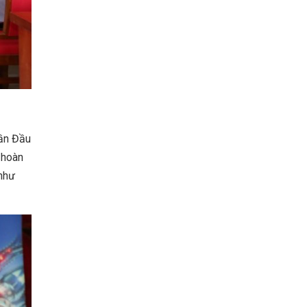
hần Đầu
 hoàn
 như