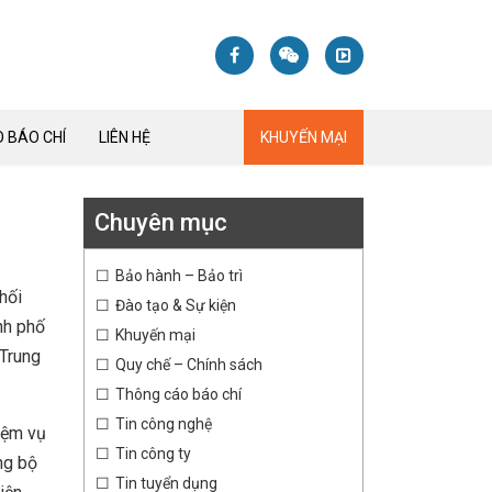
 BÁO CHÍ
LIÊN HỆ
KHUYẾN MẠI
Chuyên mục
Bảo hành – Bảo trì
hối
Đào tạo & Sự kiện
nh phố
Khuyến mại
 Trung
Quy chế – Chính sách
Thông cáo báo chí
Tin công nghệ
iệm vụ
Tin công ty
ng bộ
Tin tuyển dụng