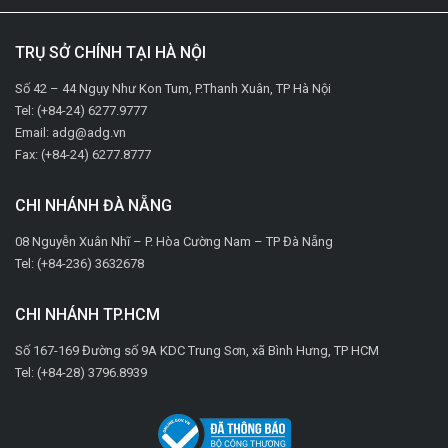
TRỤ SỞ CHÍNH TẠI HÀ NỘI
Số 42 – 44 Ngụy Như Kon Tum, P.Thanh Xuân, TP Hà Nội
Tel: (+84-24) 6277.9777
Email: adg@adg.vn
Fax: (+84-24) 6277.8777
CHI NHÁNH ĐÀ NẴNG
08 Nguyễn Xuân Nhĩ – P. Hòa Cường Nam – TP Đà Nẵng
Tel: (+84-236) 3632678
CHI NHÁNH TP.HCM
Số 167-169 Đường số 9A KDC Trung Sơn, xã Bình Hưng, TP HCM
Tel: (+84-28) 3796.8939