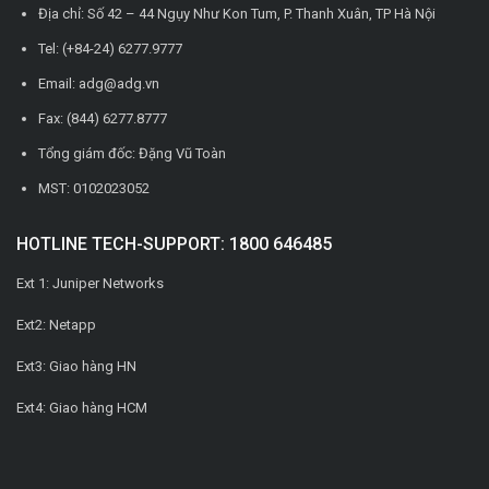
Địa chỉ: Số 42 – 44 Ngụy Như Kon Tum, P. Thanh Xuân, TP Hà Nội
Tel: (+84-24) 6277.9777
Email: adg@adg.vn
Fax: (844) 6277.8777
Tổng giám đốc: Đặng Vũ Toàn
MST: 0102023052
HOTLINE TECH-SUPPORT: 1800 646485
Ext 1: Juniper Networks
Ext2: Netapp
Ext3: Giao hàng HN
Ext4: Giao hàng HCM