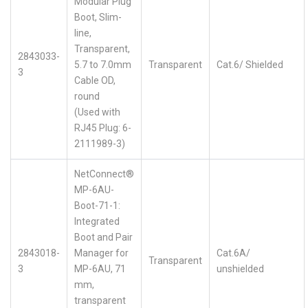
Modular Plug
Boot, Slim-
line,
Transparent,
2843033-
5.7 to 7.0mm
Transparent
Cat.6/ Shielded
3
Cable OD,
round
(Used with
RJ45 Plug: 6-
2111989-3)
NetConnect®
MP-6AU-
Boot-71-1:
Integrated
Boot and Pair
2843018-
Manager for
Cat.6A/
Transparent
3
MP-6AU, 71
unshielded
mm,
transparent