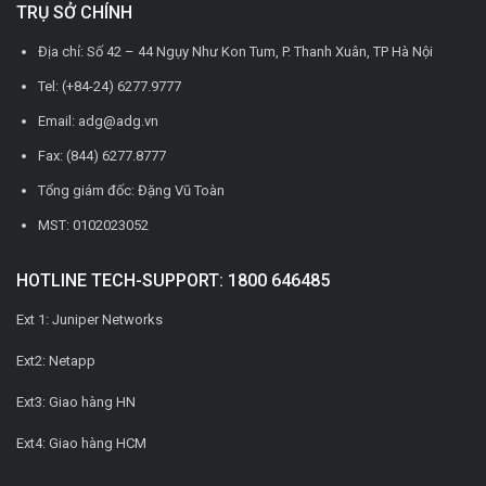
TRỤ SỞ CHÍNH
Địa chỉ: Số 42 – 44 Ngụy Như Kon Tum, P. Thanh Xuân, TP Hà Nội
Tel: (+84-24) 6277.9777
Email: adg@adg.vn
Fax: (844) 6277.8777
Tổng giám đốc: Đặng Vũ Toàn
MST: 0102023052
HOTLINE TECH-SUPPORT: 1800 646485
Ext 1: Juniper Networks
Ext2: Netapp
Ext3: Giao hàng HN
Ext4: Giao hàng HCM