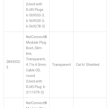
(Used with
RJ45 Plugs:
6-569550-3,
6-569530-3,
6-569278-3)
NetConnect®
Modular Plug
Boot, Slim-
line,
Transparent,
2843032-
4.7 to 6.0mm
Transparent
Cat.6/ Shielded
3
Cable OD,
round
(Used with
RJ45 Plug: 6-
2111979-3)
NetConnect®