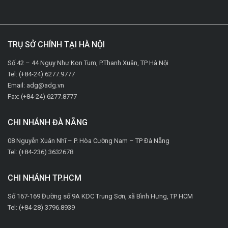
TRỤ SỞ CHÍNH TẠI HÀ NỘI
Số 42 – 44 Ngụy Như Kon Tum, P.Thanh Xuân, TP Hà Nội
Tel: (+84-24) 6277.9777
Email: adg@adg.vn
Fax: (+84-24) 6277.8777
CHI NHÁNH ĐÀ NẴNG
08 Nguyễn Xuân Nhĩ – P. Hòa Cường Nam – TP Đà Nẵng
Tel: (+84-236) 3632678
CHI NHÁNH TP.HCM
Số 167-169 Đường số 9A KDC Trung Sơn, xã Bình Hưng, TP HCM
Tel: (+84-28) 3796.8939