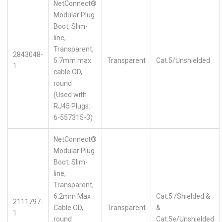
NetConnect®
Modular Plug
Boot, Slim-
line,
Transparent,
2843048-
5.7mm max
Transparent
Cat.5/Unshielded
1
cable OD,
round
(Used with
RJ45 Plugs:
6-557315-3)
NetConnect®
Modular Plug
Boot, Slim-
line,
Transparent,
6.2mm Max
Cat.5 /Shielded &
2111797-
Cable OD,
Transparent
&
1
round
Cat.5e/Unshielded