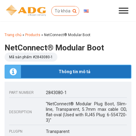
Trang chủ
»
Products
»
NetConnect® Modular Boot
NetConnect® Modular Boot
Mã sản phẩm #
2843080-1
Thông tin mô tả
2843080-1
PART NUMBER
"NetConnect® Modular Plug Boot, Slim-
line, Transparent, 5.7mm max cable OD,
DESCRIPTION
flat-oval (Used with RJ45 Plug: 6-554720-
3)"
Transparent
PLUGPN