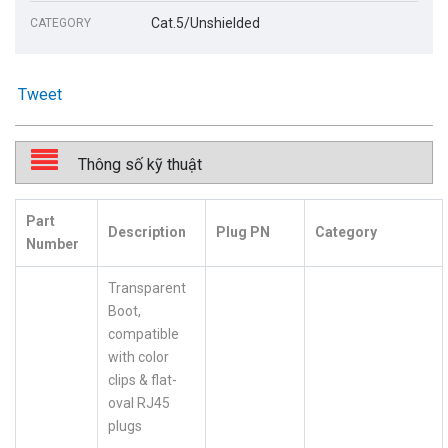
Cat.5/Unshielded
CATEGORY
Tweet
Thông số kỹ thuật
Part
Description
Plug PN
Category
Number
Transparent
Boot,
compatible
with color
clips & flat-
oval RJ45
plugs