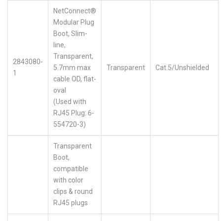
NetConnect®
Modular Plug
Boot, Slim-
line,
Transparent,
2843080-
5.7mm max
Transparent
Cat.5/Unshielded
1
cable OD, flat-
oval
(Used with
RJ45 Plug: 6-
554720-3)
Transparent
Boot,
compatible
with color
clips & round
RJ45 plugs