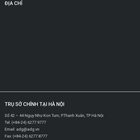
ĐỊA CHỈ
TRỤ SỞ CHÍNH TẠI HÀ NỘI
Số 42 – 44 Ngụy Như Kon Tum, P.Thanh Xuân, TP Hà Nội
Tel: (+84-24) 6277.9777
Email: adg@adg.vn
Fax: (+84-24) 6277.8777