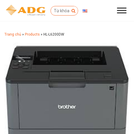
Trang chủ
»
Products
»
HL-L6200DW