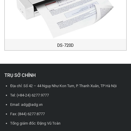
DS-720D
TRỤ SỞ CHÍNH
Địa chỉ: Số 42 – 44 Ngụy Như Kon Tum, P. Thanh Xuân, TP Hà Nội
Tel: (+84-24) 6277.9777
Email: adg@adg.vn
Fax: (844) 6277.8777
Tổng giám đốc: Đặng Vũ Toàn