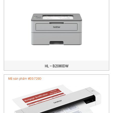
HL – B2080DW
Mã sản phẩm #
DS-720D