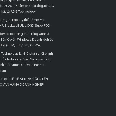
iải pháp Toàn diện cho Doanh
ệp 2026 – Khám phá Catalogue CSG
nhất từ ADG Technology
dựng AI Factory thế hệ mới với
IA Blackwell Ultra DGX SuperPOD
ows Licensing 101: Tổng Quan 3
i Bản Quyền Windows Doanh Nghiệp
Biết (OEM, FPP/ESD, GGWA)
Technology là Nhà phân phối chính
 của Nutanix tại Việt Nam, mở rộng
inh thái Nutanix Elevate Partner
gram
H BA THẾ HỆ AI THAY ĐỔI CHIẾN
C VẬN HÀNH DOANH NGHIỆP