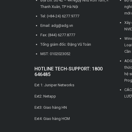
Địa chỉ: Số 42 – 44 Ngụy Như Kon Tum, P.
Bộ G
Thanh Xuân, TP Hà Nội
nghi
mới 
Tel: (+84-24) 6277.9777
Xây 
Email: adg@adg.vn
NVID
Fax: (844) 6277.8777
Wind
Tổng giám đốc: Đặng Vũ Toàn
Loạ
Cần 
MST: 0102023052
ADG 
thức
HOTLINE TECH-SUPPORT: 1800
646485
hệ s
Pro
Ext 1: Juniper Networks
CÁC
Ext2: Netapp
LƯỢ
Ext3: Giao hàng HN
Ext4: Giao hàng HCM