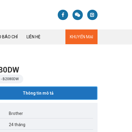
 BÁO CHÍ
LIÊN HỆ
KHUYẾN MẠI
080DW
 - B2080DW
Thông tin mô tả
Brother
24 tháng