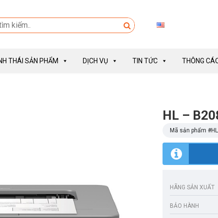
INH THÁI SẢN PHẨM
DỊCH VỤ
TIN TỨC
THÔNG CÁO
HL – B2
Mã sản phẩm #
HL
HÃNG SẢN XUẤT
BẢO HÀNH