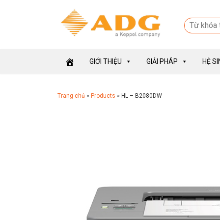
GIỚI THIỆU
GIẢI PHÁP
HỆ S
Trang chủ
»
Products
»
HL – B2080DW