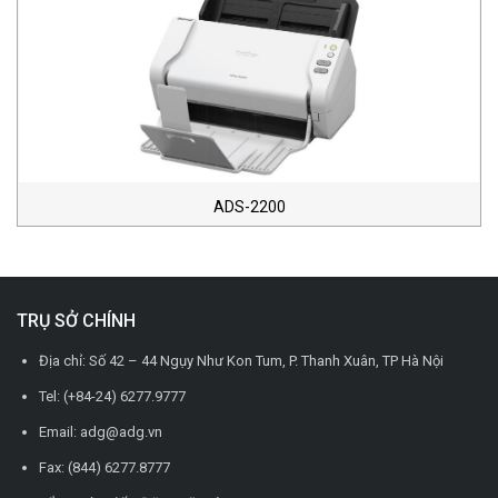
ADS-2200
TRỤ SỞ CHÍNH
Địa chỉ: Số 42 – 44 Ngụy Như Kon Tum, P. Thanh Xuân, TP Hà Nội
Tel: (+84-24) 6277.9777
Email: adg@adg.vn
Fax: (844) 6277.8777