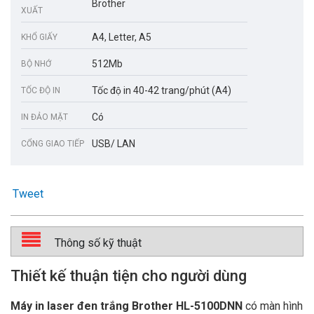
Brother
XUẤT
A4, Letter, A5
KHỔ GIẤY
512Mb
BỘ NHỚ
Tốc độ in 40-42 trang/phút (A4)
TỐC ĐỘ IN
Có
IN ĐẢO MẶT
USB/ LAN
CỔNG GIAO TIẾP
Tweet
Thông số kỹ thuật
Thiết kế thuận tiện cho người dùng
Máy in laser đen trắng Brother HL-5100DNN
có màn hình