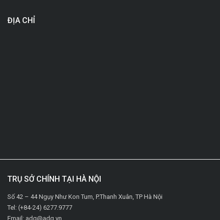
ĐỊA CHỈ
TRỤ SỞ CHÍNH TẠI HÀ NỘI
Số 42 – 44 Ngụy Như Kon Tum, P.Thanh Xuân, TP Hà Nội
Tel: (+84-24) 6277.9777
Email: adg@adg.vn