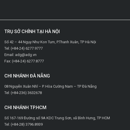
TRỤ SỞ CHÍNH TẠI HÀ NỘI
Số 42 – 44 Ngụy Như Kon Tum, P.Thanh Xuân, TP Hà Nội
Tel: (+84-24) 6277.9777
Email: adg@adg.vn
Fax: (+84-24) 6277.8777
CHI NHÁNH ĐÀ NẴNG
08 Nguyễn Xuân Nhĩ – P. Hòa Cường Nam – TP Đà Nẵng
Tel: (+84-236) 3632678
CHI NHÁNH TP.HCM
Số 167-169 Đường số 9A KDC Trung Sơn, xã Bình Hưng, TP HCM
Tel: (+84-28) 3796.8939