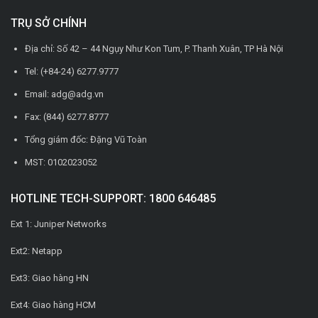
TRỤ SỞ CHÍNH
Địa chỉ: Số 42 – 44 Ngụy Như Kon Tum, P. Thanh Xuân, TP Hà Nội
Tel: (+84-24) 6277.9777
Email: adg@adg.vn
Fax: (844) 6277.8777
Tổng giám đốc: Đặng Vũ Toàn
MST: 0102023052
HOTLINE TECH-SUPPORT: 1800 646485
Ext 1: Juniper Networks
Ext2: Netapp
Ext3: Giao hàng HN
Ext4: Giao hàng HCM