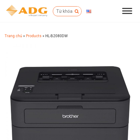
Trang chủ
»
Products
»
HL-B2080DW