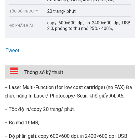
20 trang/ phút
TỐC ĐỘ IN/COPY
copy 600x600 dpi, in 2400x600 dpi; USB
ĐỘ PHÂN GIẢI
2.0, phóng to thu nhỏ 25% - 400%,
Tweet
Thông số kỹ thuật
+ Laser Multi-Function (for low cost cartridge) (no FAX) Đa
chức năng In Laser/ Photocopy/ Scan, khổ giấy A4, A5,
+ Tốc độ in/copy 20 trang/ phút,
+ Bộ nhớ 16MB,
+ Độ phân giải: copy 600×600 dpi, in 2400×600 dpi; USB