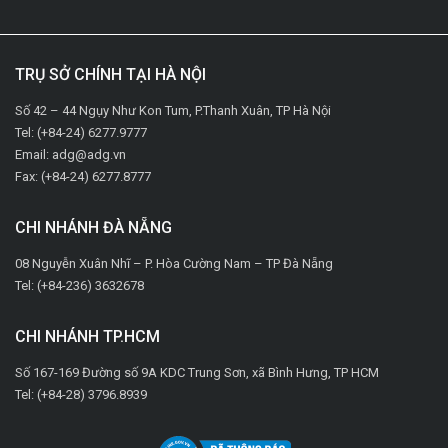
TRỤ SỞ CHÍNH TẠI HÀ NỘI
Số 42 – 44 Ngụy Như Kon Tum, P.Thanh Xuân, TP Hà Nội
Tel: (+84-24) 6277.9777
Email: adg@adg.vn
Fax: (+84-24) 6277.8777
CHI NHÁNH ĐÀ NẴNG
08 Nguyễn Xuân Nhĩ – P. Hòa Cường Nam – TP Đà Nẵng
Tel: (+84-236) 3632678
CHI NHÁNH TP.HCM
Số 167-169 Đường số 9A KDC Trung Sơn, xã Bình Hưng, TP HCM
Tel: (+84-28) 3796.8939