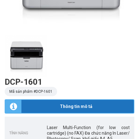
DCP-1601
Mã sản phẩm #
DCP-1601
Thông tin mô tả
Laser Multi-Function (for low cost
cartridge) (no FAX) Đa chức năng In Laser/
TÍNH NĂNG
Photocopy/ Scan, khổ giấy A4, A5,