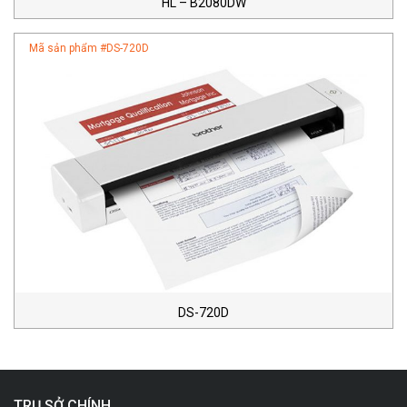
HL – B2080DW
Mã sản phẩm #
DS-720D
DS-720D
TRỤ SỞ CHÍNH