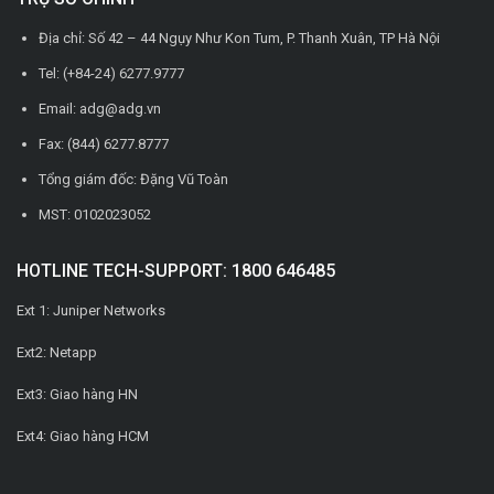
Địa chỉ: Số 42 – 44 Ngụy Như Kon Tum, P. Thanh Xuân, TP Hà Nội
Tel: (+84-24) 6277.9777
Email: adg@adg.vn
Fax: (844) 6277.8777
Tổng giám đốc: Đặng Vũ Toàn
MST: 0102023052
HOTLINE TECH-SUPPORT: 1800 646485
Ext 1: Juniper Networks
Ext2: Netapp
Ext3: Giao hàng HN
Ext4: Giao hàng HCM