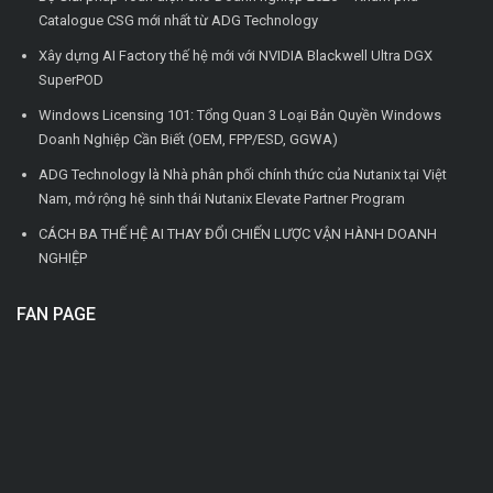
Catalogue CSG mới nhất từ ADG Technology
Xây dựng AI Factory thế hệ mới với NVIDIA Blackwell Ultra DGX
SuperPOD
Windows Licensing 101: Tổng Quan 3 Loại Bản Quyền Windows
Doanh Nghiệp Cần Biết (OEM, FPP/ESD, GGWA)
ADG Technology là Nhà phân phối chính thức của Nutanix tại Việt
Nam, mở rộng hệ sinh thái Nutanix Elevate Partner Program
CÁCH BA THẾ HỆ AI THAY ĐỔI CHIẾN LƯỢC VẬN HÀNH DOANH
NGHIỆP
FAN PAGE