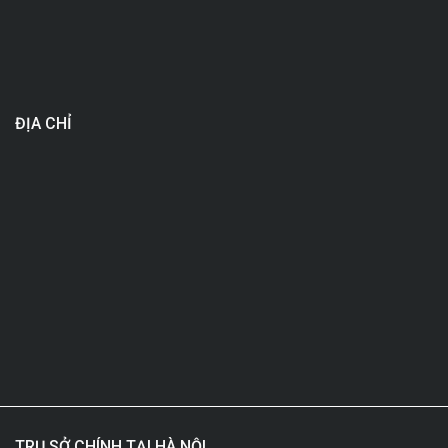
ĐỊA CHỈ
TRỤ SỞ CHÍNH TẠI HÀ NỘI