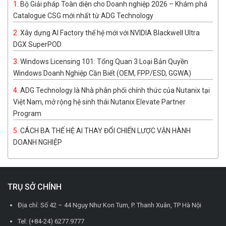
Bộ Giải pháp Toàn diện cho Doanh nghiệp 2026 – Khám phá
Catalogue CSG mới nhất từ ADG Technology
Xây dựng AI Factory thế hệ mới với NVIDIA Blackwell Ultra
DGX SuperPOD
Windows Licensing 101: Tổng Quan 3 Loại Bản Quyền
Windows Doanh Nghiệp Cần Biết (OEM, FPP/ESD, GGWA)
ADG Technology là Nhà phân phối chính thức của Nutanix tại
Việt Nam, mở rộng hệ sinh thái Nutanix Elevate Partner
Program
CÁCH BA THẾ HỆ AI THAY ĐỔI CHIẾN LƯỢC VẬN HÀNH
DOANH NGHIỆP
TRỤ SỞ CHÍNH
Địa chỉ: Số 42 – 44 Ngụy Như Kon Tum, P. Thanh Xuân, TP Hà Nội
Tel: (+84-24) 6277.9777