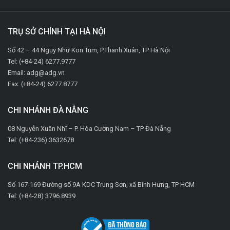
TRỤ SỞ CHÍNH TẠI HÀ NỘI
Số 42 – 44 Ngụy Như Kon Tum, P.Thanh Xuân, TP Hà Nội
Tel: (+84-24) 6277.9777
Email: adg@adg.vn
Fax: (+84-24) 6277.8777
CHI NHÁNH ĐÀ NẴNG
08 Nguyễn Xuân Nhĩ – P. Hòa Cường Nam – TP Đà Nẵng
Tel: (+84-236) 3632678
CHI NHÁNH TP.HCM
Số 167-169 Đường số 9A KDC Trung Sơn, xã Bình Hưng, TP HCM
Tel: (+84-28) 3796.8939