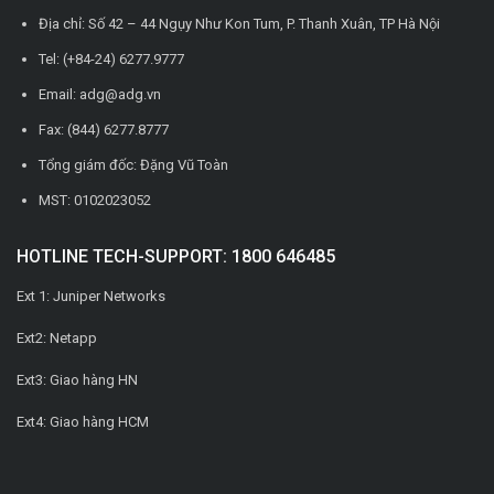
Địa chỉ: Số 42 – 44 Ngụy Như Kon Tum, P. Thanh Xuân, TP Hà Nội
Tel: (+84-24) 6277.9777
Email: adg@adg.vn
Fax: (844) 6277.8777
Tổng giám đốc: Đặng Vũ Toàn
MST: 0102023052
HOTLINE TECH-SUPPORT: 1800 646485
Ext 1: Juniper Networks
Ext2: Netapp
Ext3: Giao hàng HN
Ext4: Giao hàng HCM