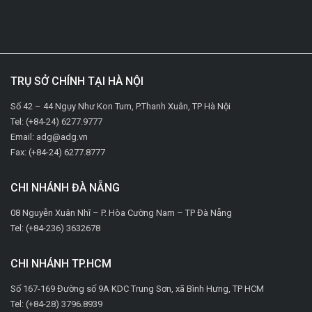
TRỤ SỞ CHÍNH TẠI HÀ NỘI
Số 42 – 44 Ngụy Như Kon Tum, P.Thanh Xuân, TP Hà Nội
Tel: (+84-24) 6277.9777
Email: adg@adg.vn
Fax: (+84-24) 6277.8777
CHI NHÁNH ĐÀ NẴNG
08 Nguyễn Xuân Nhĩ – P. Hòa Cường Nam – TP Đà Nẵng
Tel: (+84-236) 3632678
CHI NHÁNH TP.HCM
Số 167-169 Đường số 9A KDC Trung Sơn, xã Bình Hưng, TP HCM
Tel: (+84-28) 3796.8939