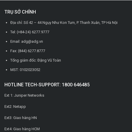
TRỤ SỞ CHÍNH
Địa chỉ: Số 42 – 44 Ngụy Như Kon Tum, P. Thanh Xuân, TP Hà Nội
Tel: (+84-24) 6277.9777
Email: adg@adg.vn
Fax: (844) 6277.8777
Tổng giám đốc: Đặng Vũ Toàn
MST: 0102023052
HOTLINE TECH-SUPPORT: 1800 646485
Ext 1: Juniper Networks
Ext2: Netapp
Ext3: Giao hàng HN
Ext4: Giao hàng HCM