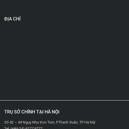
ĐỊA CHỈ
TRỤ SỞ CHÍNH TẠI HÀ NỘI
Số 42 – 44 Ngụy Như Kon Tum, P.Thanh Xuân, TP Hà Nội
Tel: (+84-24) 6277.9777