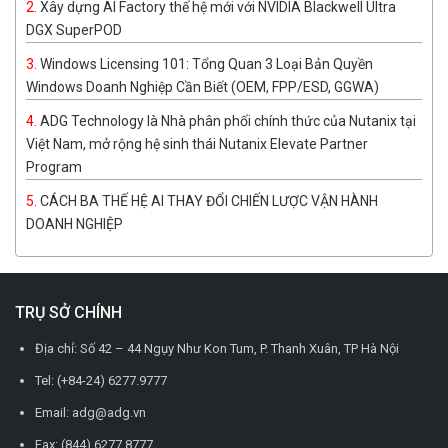
Xây dựng AI Factory thế hệ mới với NVIDIA Blackwell Ultra
DGX SuperPOD
Windows Licensing 101: Tổng Quan 3 Loại Bản Quyền
Windows Doanh Nghiệp Cần Biết (OEM, FPP/ESD, GGWA)
ADG Technology là Nhà phân phối chính thức của Nutanix tại
Việt Nam, mở rộng hệ sinh thái Nutanix Elevate Partner
Program
CÁCH BA THẾ HỆ AI THAY ĐỔI CHIẾN LƯỢC VẬN HÀNH
DOANH NGHIỆP
TRỤ SỞ CHÍNH
Địa chỉ: Số 42 – 44 Ngụy Như Kon Tum, P. Thanh Xuân, TP Hà Nội
Tel: (+84-24) 6277.9777
Email: adg@adg.vn
Fax: (844) 6277.8777