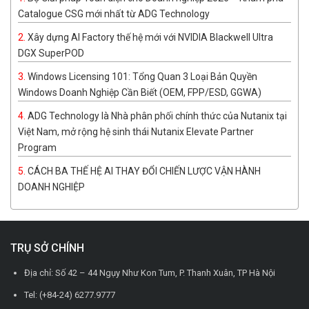
Catalogue CSG mới nhất từ ADG Technology
Xây dựng AI Factory thế hệ mới với NVIDIA Blackwell Ultra
DGX SuperPOD
Windows Licensing 101: Tổng Quan 3 Loại Bản Quyền
Windows Doanh Nghiệp Cần Biết (OEM, FPP/ESD, GGWA)
ADG Technology là Nhà phân phối chính thức của Nutanix tại
Việt Nam, mở rộng hệ sinh thái Nutanix Elevate Partner
Program
CÁCH BA THẾ HỆ AI THAY ĐỔI CHIẾN LƯỢC VẬN HÀNH
DOANH NGHIỆP
TRỤ SỞ CHÍNH
Địa chỉ: Số 42 – 44 Ngụy Như Kon Tum, P. Thanh Xuân, TP Hà Nội
Tel: (+84-24) 6277.9777