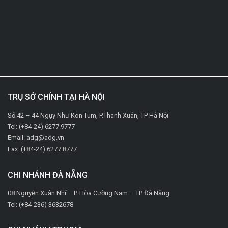
TRỤ SỞ CHÍNH TẠI HÀ NỘI
Số 42 – 44 Ngụy Như Kon Tum, P.Thanh Xuân, TP Hà Nội
Tel: (+84-24) 6277.9777
Email: adg@adg.vn
Fax: (+84-24) 6277.8777
CHI NHÁNH ĐÀ NẴNG
08 Nguyễn Xuân Nhĩ – P. Hòa Cường Nam – TP Đà Nẵng
Tel: (+84-236) 3632678