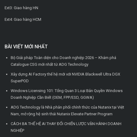
Ext3: Giao hàng HN
Ext4: Giao hàng HCM
BÀI VIẾT MỚI NHẤT
Bộ Giải pháp Toàn diện cho Doanh nghiệp 2026 – Khám phá
Catalogue CSG mới nhất từ ADG Technology
Xây dựng AI Factory thế hệ mới với NVIDIA Blackwell Ultra DGX
SuperPOD
Windows Licensing 101: Tổng Quan 3 Loại Bản Quyền Windows
Doanh Nghiệp Cần Biết (OEM, FPP/ESD, GGWA)
ADG Technology là Nhà phân phối chính thức của Nutanix tại Việt
Nam, mở rộng hệ sinh thái Nutanix Elevate Partner Program
CÁCH BA THẾ HỆ AI THAY ĐỔI CHIẾN LƯỢC VẬN HÀNH DOANH
NGHIỆP