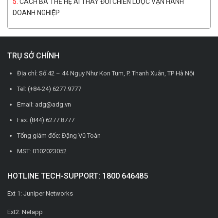
CÁCH BA THẾ HỆ AI THAY ĐỔI CHIẾN LƯỢC VẬN HÀNH
DOANH NGHIỆP
TRỤ SỞ CHÍNH
Địa chỉ: Số 42 – 44 Ngụy Như Kon Tum, P. Thanh Xuân, TP Hà Nội
Tel: (+84-24) 6277.9777
Email: adg@adg.vn
Fax: (844) 6277.8777
Tổng giám đốc: Đặng Vũ Toàn
MST: 0102023052
HOTLINE TECH-SUPPORT: 1800 646485
Ext 1: Juniper Networks
Ext2: Netapp