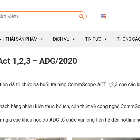
INH THÁI SẢN PHẨM
DỊCH VỤ
TIN TỨC
THÔNG CÁO
ct 1,2,3 – ADG/2020
ion đã tổ chức ba buổi training CommScope ACT 1,2,3 cho các 
hách hàng nhiều kiến thức bổ ích, cần thiết về công nghệ CommS
m gia các khoá học do ADG tổ chức vui lòng liên hệ đến hotline 