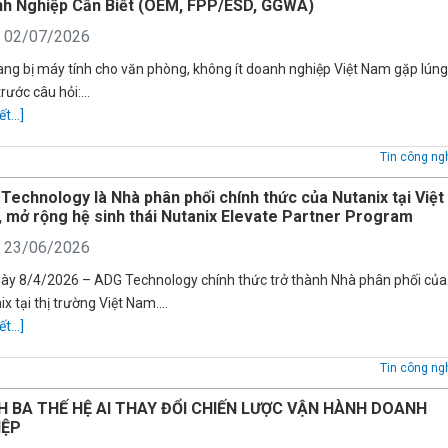
h Nghiệp Cần Biết (OEM, FPP/ESD, GGWA)
: 02/07/2026
rang bị máy tính cho văn phòng, không ít doanh nghiệp Việt Nam gặp lún
trước câu hỏi:…
ết...]
Tin công ng
Technology là Nhà phân phối chính thức của Nutanix tại Việt
 mở rộng hệ sinh thái Nutanix Elevate Partner Program
: 23/06/2026
ày 8/4/2026 – ADG Technology chính thức trở thành Nhà phân phối của
ix tại thị trường Việt Nam….
ết...]
Tin công ng
 BA THẾ HỆ AI THAY ĐỔI CHIẾN LƯỢC VẬN HÀNH DOANH
IỆP