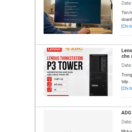
Date
Tìm h
doan
[Chi ti
Leno
cho 
Date
Trong
tiếp…
[Chi ti
ADG 
Date
Nhà p