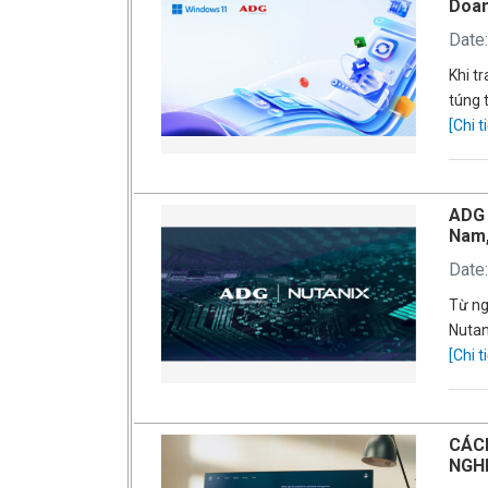
Doan
Date
Khi t
túng 
[Chi ti
ADG 
Nam,
Date
Từ ng
Nutan
[Chi ti
CÁCH
NGH