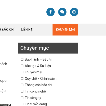
 BÁO CHÍ
LIÊN HỆ
KHUYẾN MẠI
Chuyên mục
Bảo hành – Bảo trì
khách
Đào tạo & Sự kiện
Khuyến mại
Quy chế – Chính sách
cope
Thông cáo báo chí
hoặc
Tin công nghệ
Tin công ty
Tin tuyển dụng