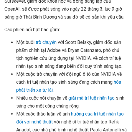
Sutskever, giám đốc khoa học và đồng sáng lập của
OpenAI, sẽ được phát sóng vào ngày 22 tháng 3, lúc 9 giờ
sáng giờ Thái Bình Dương và sau đó sẽ có sẵn khi yêu cầu.
Các phiên nổi bật bao gồm:
Một buổi
trò chuyện
với Scott Belsky, giám đốc sản
phẩm chính tại Adobe và Bryan Catanzaro, phó chủ
tịch nghiên cứu ứng dụng tại NVIDIA, về cách trí tuệ
nhân tạo sinh sáng đang biến đổi quy trình sáng tạo.
Một cuộc trò chuyện với đội ngũ ô tô của NVIDIA về
cách trí tuệ nhân tạo sinh sáng đang cách mạng
hóa
phát triển xe tự lái
.
Nhiều cuộc nói chuyện về
giải mã trí tuệ nhân tạo
sinh
sáng cho một công chúng rộng.
Một cuộc thảo luận về ảnh
hưởng của trí tuệ nhân tạo
đối với nghệ thuật
với nghệ sĩ trí tuệ nhân tạo Refik
Anadol, các nhà phê bình nghệ thuật Paola Antonelli và