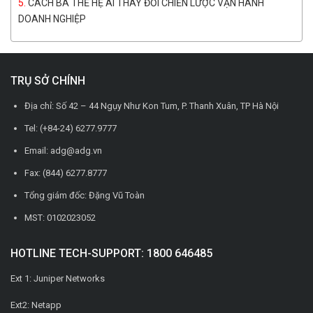
CÁCH BA THẾ HỆ AI THAY ĐỔI CHIẾN LƯỢC VẬN HÀNH
DOANH NGHIỆP
TRỤ SỞ CHÍNH
Địa chỉ: Số 42 – 44 Ngụy Như Kon Tum, P. Thanh Xuân, TP Hà Nội
Tel: (+84-24) 6277.9777
Email: adg@adg.vn
Fax: (844) 6277.8777
Tổng giám đốc: Đặng Vũ Toàn
MST: 0102023052
HOTLINE TECH-SUPPORT: 1800 646485
Ext 1: Juniper Networks
Ext2: Netapp