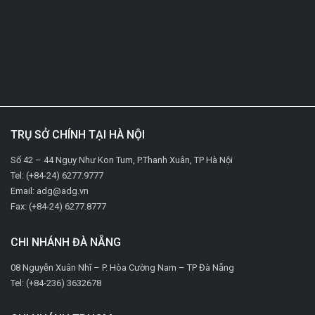
TRỤ SỞ CHÍNH TẠI HÀ NỘI
Số 42 – 44 Ngụy Như Kon Tum, P.Thanh Xuân, TP Hà Nội
Tel: (+84-24) 6277.9777
Email: adg@adg.vn
Fax: (+84-24) 6277.8777
CHI NHÁNH ĐÀ NẴNG
08 Nguyễn Xuân Nhĩ – P. Hòa Cường Nam – TP Đà Nẵng
Tel: (+84-236) 3632678