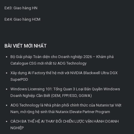
Ext3: Giao hàng HN
Ext4: Giao hàng HCM
BÀI VIẾT MỚI NHẤT
Bộ Giải pháp Toàn diện cho Doanh nghiệp 2026 – Khám phá
Catalogue CSG mới nhất từ ADG Technology
Xây dựng AI Factory thế hệ mới với NVIDIA Blackwell Ultra DGX
SuperPOD
Windows Licensing 101: Tổng Quan 3 Loại Bản Quyền Windows
Doanh Nghiệp Cần Biết (OEM, FPP/ESD, GGWA)
ADG Technology là Nhà phân phối chính thức của Nutanix tại Việt
Nam, mở rộng hệ sinh thái Nutanix Elevate Partner Program
CÁCH BA THẾ HỆ AI THAY ĐỔI CHIẾN LƯỢC VẬN HÀNH DOANH
NGHIỆP