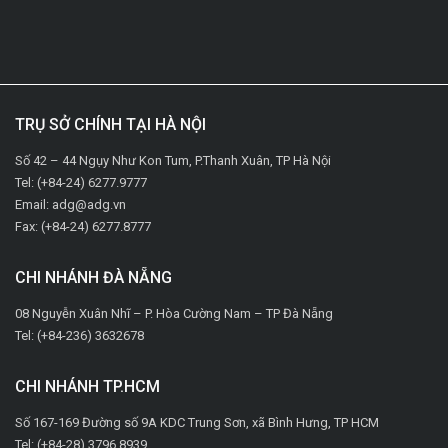
TRỤ SỞ CHÍNH TẠI HÀ NỘI
Số 42 – 44 Ngụy Như Kon Tum, P.Thanh Xuân, TP Hà Nội
Tel: (+84-24) 6277.9777
Email: adg@adg.vn
Fax: (+84-24) 6277.8777
CHI NHÁNH ĐÀ NẴNG
08 Nguyễn Xuân Nhĩ – P. Hòa Cường Nam – TP Đà Nẵng
Tel: (+84-236) 3632678
CHI NHÁNH TP.HCM
Số 167-169 Đường số 9A KDC Trung Sơn, xã Bình Hưng, TP HCM
Tel: (+84-28) 3796.8939