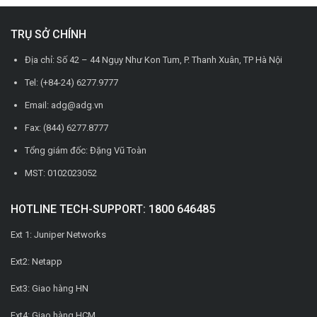
TRỤ SỞ CHÍNH
Địa chỉ: Số 42 – 44 Ngụy Như Kon Tum, P. Thanh Xuân, TP Hà Nội
Tel: (+84-24) 6277.9777
Email: adg@adg.vn
Fax: (844) 6277.8777
Tổng giám đốc: Đặng Vũ Toàn
MST: 0102023052
HOTLINE TECH-SUPPORT: 1800 646485
Ext 1: Juniper Networks
Ext2: Netapp
Ext3: Giao hàng HN
Ext4: Giao hàng HCM