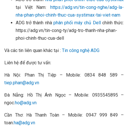
tại Việt Nam:
https://adg.vn/tin-cong-nghe/adg-la-
nha-phan-phoi-chinh-thuc-cua-systimax-tai-viet-nam
ADG trở thành nhà
phân phối máy chủ Dell
chính thức:
https://adg.vn/tin-cong-ty/adg-tro-thanh-nha-phan-
phoi-chinh-thuc-cua-dell
Và các tin liên quan khác tại :
Tin công nghệ ADG
Liên hệ để được tư vấn:
Hà Nội: Phan Thị Tiệp – Mobile: 0834 848 589 –
tiep.phan@adg.vn
Đà Nẵng: Hồ Thị Ánh Ngọc – Mobile: 0935545895 –
ngoc.
ho@adg.vn
Cần Thơ: Hà Thanh Toàn – Mobile: 0947 999 849 –
toan.
ha@adg.vn