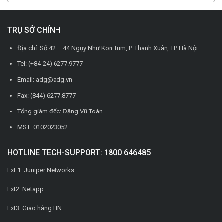
TRỤ SỞ CHÍNH
Địa chỉ: Số 42 – 44 Ngụy Như Kon Tum, P. Thanh Xuân, TP Hà Nội
Tel: (+84-24) 6277.9777
Email: adg@adg.vn
Fax: (844) 6277.8777
Tổng giám đốc: Đặng Vũ Toàn
MST: 0102023052
HOTLINE TECH-SUPPORT: 1800 646485
Ext 1: Juniper Networks
Ext2: Netapp
Ext3: Giao hàng HN