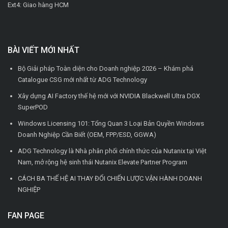
Ext4: Giao hàng HCM
BÀI VIẾT MỚI NHẤT
Bộ Giải pháp Toàn diện cho Doanh nghiệp 2026 – Khám phá
Catalogue CSG mới nhất từ ADG Technology
Xây dựng AI Factory thế hệ mới với NVIDIA Blackwell Ultra DGX
SuperPOD
Windows Licensing 101: Tổng Quan 3 Loại Bản Quyền Windows
Doanh Nghiệp Cần Biết (OEM, FPP/ESD, GGWA)
ADG Technology là Nhà phân phối chính thức của Nutanix tại Việt
Nam, mở rộng hệ sinh thái Nutanix Elevate Partner Program
CÁCH BA THẾ HỆ AI THAY ĐỔI CHIẾN LƯỢC VẬN HÀNH DOANH
NGHIỆP
FAN PAGE