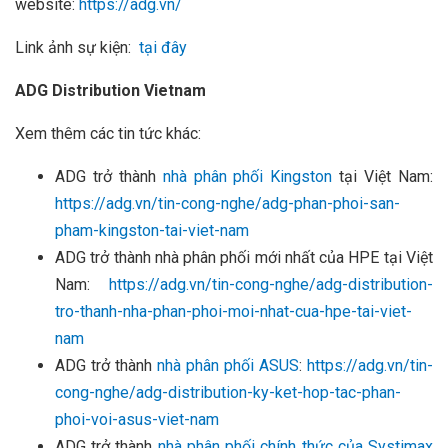
website:
https://adg.vn/
Link ảnh sự kiện:
tại đây
ADG Distribution Vietnam
Xem thêm các tin tức khác:
ADG trở thành
nhà phân phối Kingston
tại Việt Nam:
https://adg.vn/tin-cong-nghe/adg-phan-phoi-san-
pham-kingston-tai-viet-nam
ADG trở thành nhà phân phối mới nhất của HPE tại Việt
Nam:
https://adg.vn/tin-cong-nghe/adg-distribution-
tro-thanh-nha-phan-phoi-moi-nhat-cua-hpe-tai-viet-
nam
ADG trở thành
nhà phân phối ASUS
:
https://adg.vn/tin-
cong-nghe/adg-distribution-ky-ket-hop-tac-phan-
phoi-voi-asus-viet-nam
ADG trở thành
nhà phân phối chính thức của Systimax