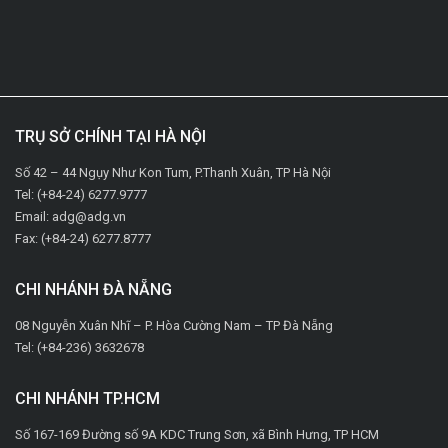
TRỤ SỞ CHÍNH TẠI HÀ NỘI
Số 42 – 44 Ngụy Như Kon Tum, P.Thanh Xuân, TP Hà Nội
Tel: (+84-24) 6277.9777
Email: adg@adg.vn
Fax: (+84-24) 6277.8777
CHI NHÁNH ĐÀ NẴNG
08 Nguyễn Xuân Nhĩ – P. Hòa Cường Nam – TP Đà Nẵng
Tel: (+84-236) 3632678
CHI NHÁNH TP.HCM
Số 167-169 Đường số 9A KDC Trung Sơn, xã Bình Hưng, TP HCM