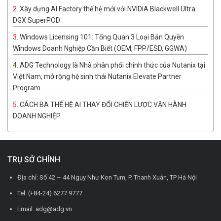
Xây dựng AI Factory thế hệ mới với NVIDIA Blackwell Ultra
DGX SuperPOD
Windows Licensing 101: Tổng Quan 3 Loại Bản Quyền
Windows Doanh Nghiệp Cần Biết (OEM, FPP/ESD, GGWA)
ADG Technology là Nhà phân phối chính thức của Nutanix tại
Việt Nam, mở rộng hệ sinh thái Nutanix Elevate Partner
Program
CÁCH BA THẾ HỆ AI THAY ĐỔI CHIẾN LƯỢC VẬN HÀNH
DOANH NGHIỆP
TRỤ SỞ CHÍNH
Địa chỉ: Số 42 – 44 Ngụy Như Kon Tum, P. Thanh Xuân, TP Hà Nội
Tel: (+84-24) 6277.9777
Email: adg@adg.vn