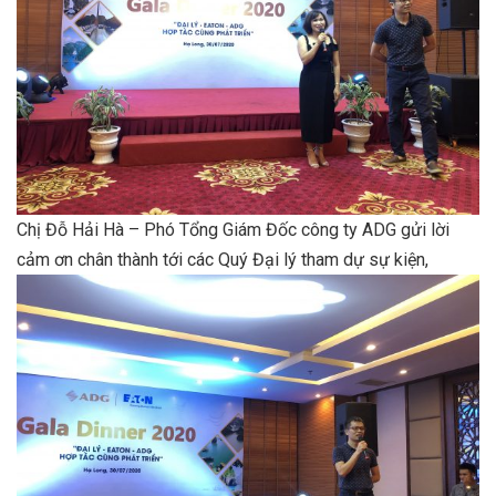
Chị Đỗ Hải Hà – Phó Tổng Giám Đốc công ty ADG gửi lời
cảm ơn chân thành tới các Quý Đại lý tham dự sự kiện,