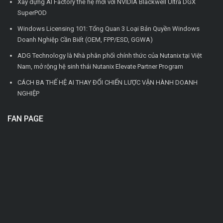
Xây dựng AI Factory thế hệ mới với NVIDIA Blackwell Ultra DGX
SuperPOD
Windows Licensing 101: Tổng Quan 3 Loại Bản Quyền Windows
Doanh Nghiệp Cần Biết (OEM, FPP/ESD, GGWA)
ADG Technology là Nhà phân phối chính thức của Nutanix tại Việt
Nam, mở rộng hệ sinh thái Nutanix Elevate Partner Program
CÁCH BA THẾ HỆ AI THAY ĐỔI CHIẾN LƯỢC VẬN HÀNH DOANH
NGHIỆP
FAN PAGE