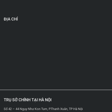
ĐỊA CHỈ
TRỤ SỞ CHÍNH TẠI HÀ NỘI
Số 42 – 44 Ngụy Như Kon Tum, P.Thanh Xuân, TP Hà Nội