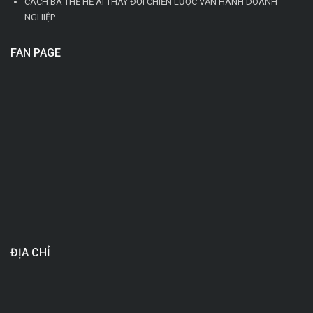
CÁCH BA THẾ HỆ AI THAY ĐỔI CHIẾN LƯỢC VẬN HÀNH DOANH
NGHIỆP
FAN PAGE
ĐỊA CHỈ