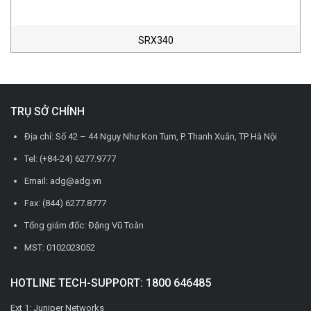
SRX340
TRỤ SỞ CHÍNH
Địa chỉ: Số 42 – 44 Ngụy Như Kon Tum, P. Thanh Xuân, TP Hà Nội
Tel: (+84-24) 6277.9777
Email: adg@adg.vn
Fax: (844) 6277.8777
Tổng giám đốc: Đặng Vũ Toàn
MST: 0102023052
HOTLINE TECH-SUPPORT: 1800 646485
Ext 1: Juniper Networks