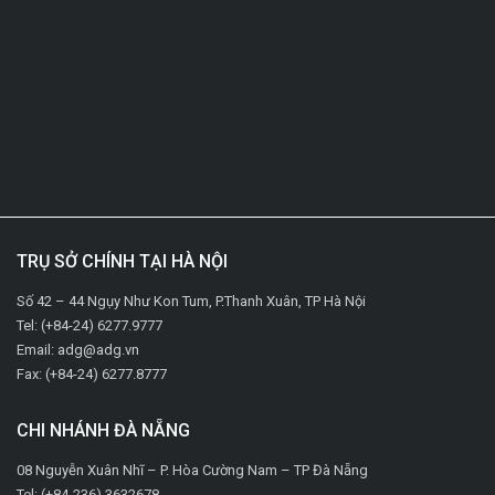
TRỤ SỞ CHÍNH TẠI HÀ NỘI
Số 42 – 44 Ngụy Như Kon Tum, P.Thanh Xuân, TP Hà Nội
Tel: (+84-24) 6277.9777
Email: adg@adg.vn
Fax: (+84-24) 6277.8777
CHI NHÁNH ĐÀ NẴNG
08 Nguyễn Xuân Nhĩ – P. Hòa Cường Nam – TP Đà Nẵng
Tel: (+84-236) 3632678