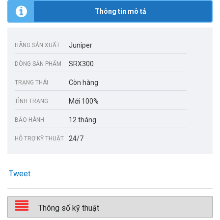
Thông tin mô tả
Juniper
HÃNG SẢN XUẤT
SRX300
DÒNG SẢN PHẨM
Còn hàng
TRẠNG THÁI
Mới 100%
TÌNH TRẠNG
12 tháng
BẢO HÀNH
24/7
HỖ TRỢ KỸ THUẬT
Tweet
Thông số kỹ thuật