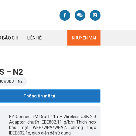
 BÁO CHÍ
LIÊN HỆ
KHUYẾN MẠI
 – N2
MCWUBS – N2
Thông tin mô tả
EZ-ConnectTM Draft 11n – Wireless USB 2.0
Adapter, chuẩn IEEE802.11 g/b/n Thích hợp
bảo mật WEP/WPA/WPA2, chứng thực
IEEE802.1x, giao diện dể sử dụng