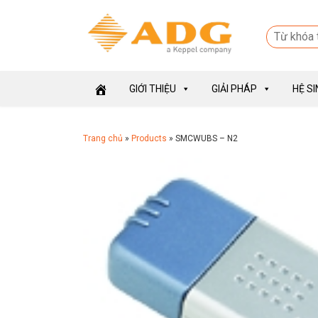
GIỚI THIỆU
GIẢI PHÁP
HỆ S
Trang chủ
»
Products
»
SMCWUBS – N2