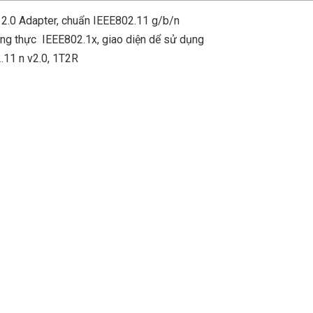
2.0 Adapter, chuẩn IEEE802.11 g/b/n
 thực IEEE802.1x, giao diện dể sử dụng
.11 n v2.0, 1T2R