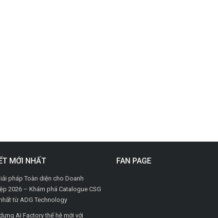
IẾT MỚI NHẤT
FAN PAGE
iải pháp Toàn diện cho Doanh
ệp 2026 – Khám phá Catalogue CSG
nhất từ ADG Technology
dựng AI Factory thế hệ mới với