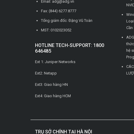
Email: adg@adg.vn
NVID
Fax: (844) 6277.8777
Wind
Tổng giám đốc: Đặng Vũ Toàn
Loạ
Cần 
MST: 0102023052
ADG 
thức
HOTLINE TECH-SUPPORT: 1800
646485
hệ s
Pro
Ext 1: Juniper Networks
CÁC
Ext2: Netapp
LƯỢ
Ext3: Giao hàng HN
Ext4: Giao hàng HCM
TRỤ SỞ CHÍNH TẠI HÀ NỘI