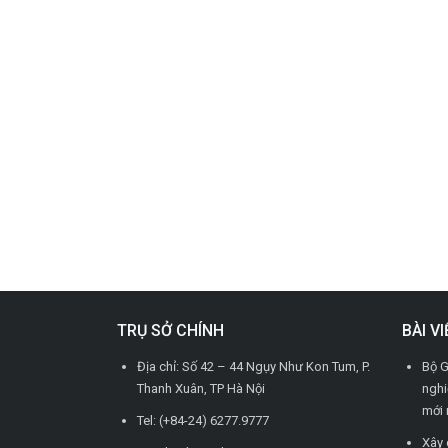
TRỤ SỞ CHÍNH
BÀI V
Địa chỉ: Số 42 – 44 Ngụy Như Kon Tum, P.
Bộ G
Thanh Xuân, TP Hà Nội
nghi
mới 
Tel: (+84-24) 6277.9777
Xây 