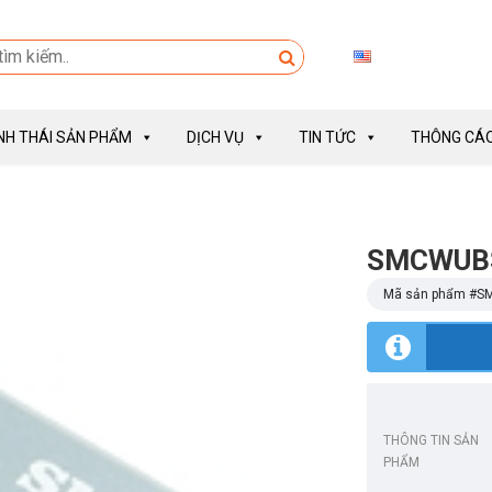
INH THÁI SẢN PHẨM
DỊCH VỤ
TIN TỨC
THÔNG CÁO
SMCWUBS
Mã sản phẩm #
S
THÔNG TIN SẢN
PHẨM