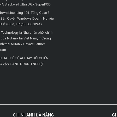
IA Blackwell Ultra DGX SuperPOD
ows Licensing 101: Tổng Quan 3
i Bản Quyền Windows Doanh Nghiệp
Biết (OEM, FPP/ESD, GGWA)
Technology là Nhà phân phối chính
 của Nutanix tại Việt Nam, mở rộng
inh thái Nutanix Elevate Partner
gram
H BA THẾ HỆ AI THAY ĐỔI CHIẾN
C VẬN HÀNH DOANH NGHIỆP
CHI NHÁNH ĐÀ NẴNG
CH