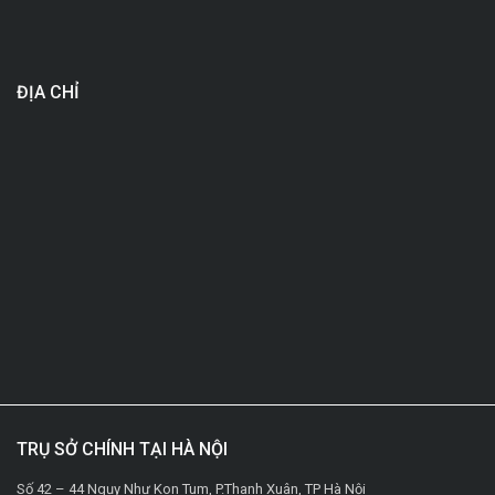
ĐỊA CHỈ
TRỤ SỞ CHÍNH TẠI HÀ NỘI
Số 42 – 44 Ngụy Như Kon Tum, P.Thanh Xuân, TP Hà Nội