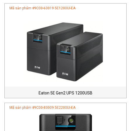
Mã sản phẩm #
9C00-63019 5E1200UI-EA
Eaton 5E Gen2 UPS 1200USB
Mã sản phẩm #
9C00-83009 5E2200UI-EA