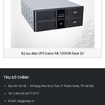
Bộ lưu điện UPS Eaton 9A 1000VA Rack 2U
TRỤ SỞ CHÍNH
Địa chỉ: Số 42 – 44 Ngụy Như Kon Tum, P. Thanh Xuân, TP Hà Nội
Tel: (+84-24) 6277.9777
Email: adg@adg.vn