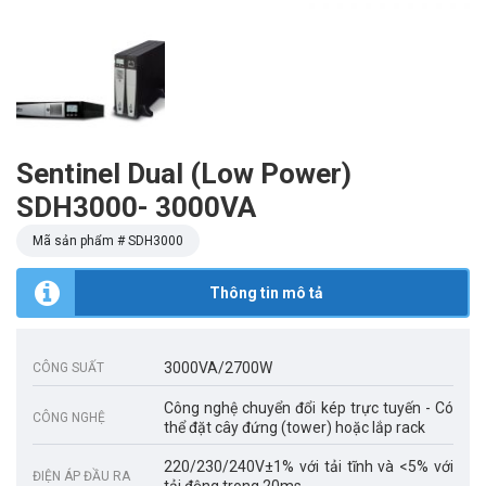
Sentinel Dual (Low Power)
SDH3000- 3000VA
Mã sản phẩm #
SDH3000
Thông tin mô tả
3000VA/2700W
CÔNG SUẤT
Công nghệ chuyển đổi kép trực tuyến - Có
CÔNG NGHỆ
thể đặt cây đứng (tower) hoặc lắp rack
220/230/240V±1% với tải tĩnh và <5% với
ĐIỆN ÁP ĐẦU RA
tải động trong 20ms