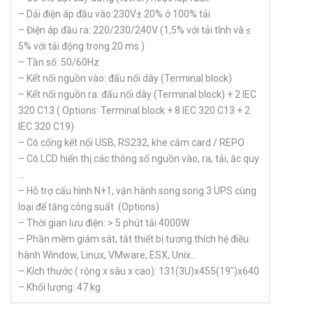
– Dải điện áp đầu vào:230V± 20% ở 100% tải
– Điện áp đầu ra: 220/230/240V (1,5% với tải tĩnh và ≤
5% với tải động trong 20 ms )
– Tần số: 50/60Hz
– Kết nối nguồn vào: đấu nối dây (Terminal block)
– Kết nối nguồn ra: đấu nối dây (Terminal block) + 2 IEC
320 C13 ( Options: Terminal block + 8 IEC 320 C13 + 2
IEC 320 C19)
– Có cổng kết nối USB, RS232, khe cắm card / REPO
– Có LCD hiển thị các thông số nguồn vào, ra, tải, ắc quy
…
– Hỗ trợ cấu hình N+1, vận hành song song 3 UPS cùng
loại để tăng công suất (Options)
– Thời gian lưu điện: > 5 phút tải 4000W
– Phần mềm giám sát, tắt thiết bị tương thích hệ điều
hành Window, Linux, VMware, ESX, Unix…
– Kích thước ( rộng x sâu x cao): 131(3U)x455(19″)x640
– Khối lượng: 47 kg