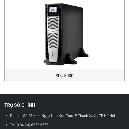
SDU 8000
TRỤ SỞ CHÍNH
Địa chỉ: Số 42 – 44 Ngụy Như Kon Tum, P. Thanh Xuân, TP Hà Nội
Tel: (+84-24) 6277.9777