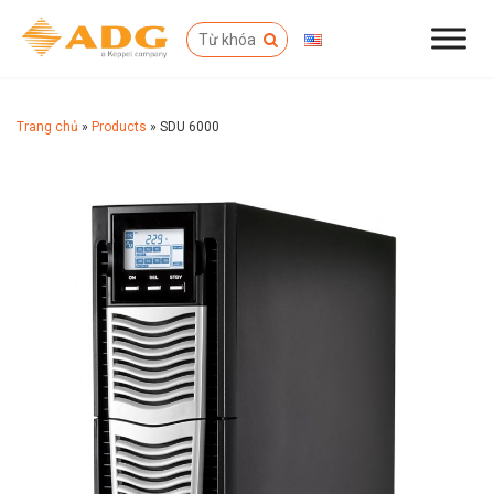
Trang chủ
»
Products
»
SDU 6000