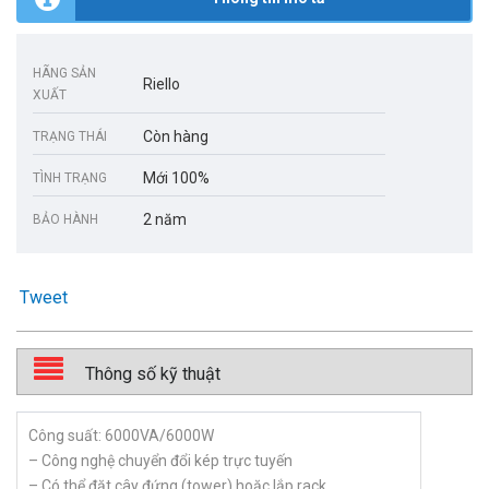
HÃNG SẢN
Riello
XUẤT
Còn hàng
TRẠNG THÁI
Mới 100%
TÌNH TRẠNG
2 năm
BẢO HÀNH
Tweet
Thông số kỹ thuật
Công suất: 6000VA/6000W
– Công nghệ chuyển đổi kép trực tuyến
– Có thể đặt cây đứng (tower) hoặc lắp rack