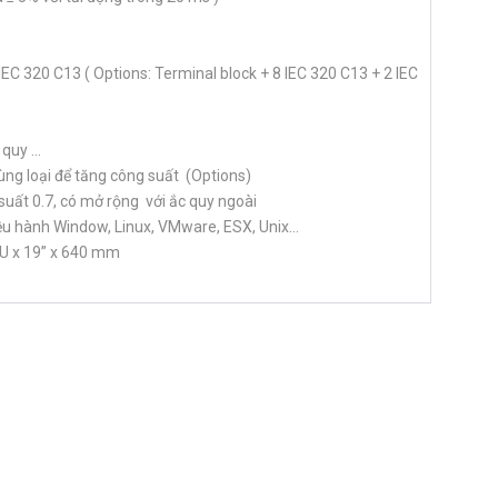
 IEC 320 C13 ( Options: Terminal block + 8 IEC 320 C13 + 2 IEC
c quy …
ùng loại để tăng công suất (Options)
g suất 0.7, có mở rộng với ắc quy ngoài
điều hành Window, Linux, VMware, ESX, Unix…
 3U x 19” x 640 mm