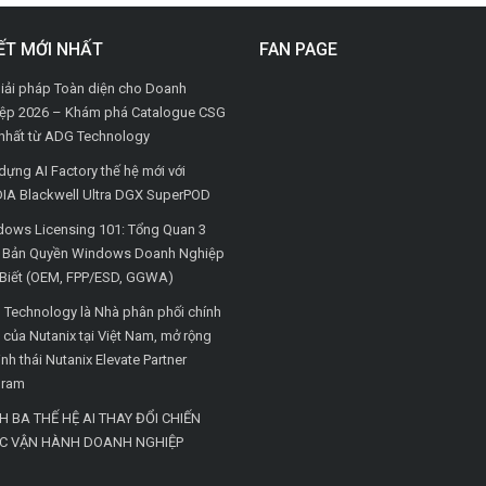
IẾT MỚI NHẤT
FAN PAGE
iải pháp Toàn diện cho Doanh
ệp 2026 – Khám phá Catalogue CSG
nhất từ ADG Technology
dựng AI Factory thế hệ mới với
IA Blackwell Ultra DGX SuperPOD
ows Licensing 101: Tổng Quan 3
i Bản Quyền Windows Doanh Nghiệp
Biết (OEM, FPP/ESD, GGWA)
Technology là Nhà phân phối chính
 của Nutanix tại Việt Nam, mở rộng
inh thái Nutanix Elevate Partner
gram
H BA THẾ HỆ AI THAY ĐỔI CHIẾN
C VẬN HÀNH DOANH NGHIỆP