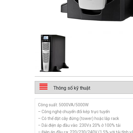
Thông số kỹ thuật
Công suất: 5000VA/5000W
– Công nghệ chuyển đổi kép trực tuyến
– Có thể đặt cây đứng (tower) hoặc lắp rack
– Dải điện áp đầu vào: 230V± 20% ở 100% tải
– Điện áp đầu ra: 220/230/240V (1,5% với tải tĩnh v