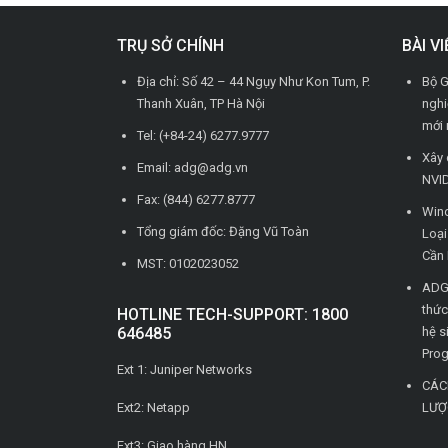
TRỤ SỞ CHÍNH
BÀI V
Địa chỉ: Số 42 – 44 Ngụy Như Kon Tum, P.
Bộ G
Thanh Xuân, TP Hà Nội
nghi
mới 
Tel: (+84-24) 6277.9777
Xây 
Email: adg@adg.vn
NVID
Fax: (844) 6277.8777
Wind
Tổng giám đốc: Đặng Vũ Toàn
Loạ
Cần 
MST: 0102023052
ADG 
thức
HOTLINE TECH-SUPPORT: 1800
646485
hệ s
Pro
Ext 1: Juniper Networks
CÁC
Ext2: Netapp
LƯỢ
Ext3: Giao hàng HN