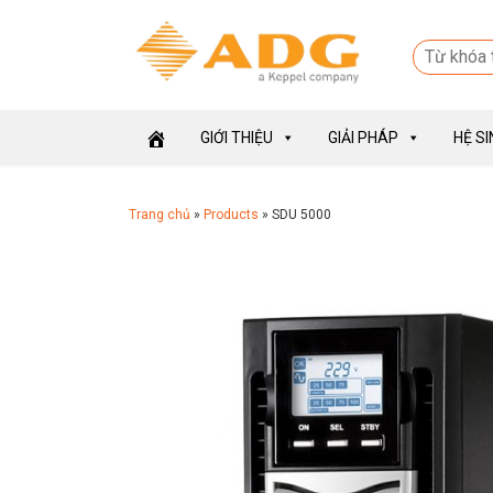
GIỚI THIỆU
GIẢI PHÁP
HỆ S
Trang chủ
»
Products
»
SDU 5000