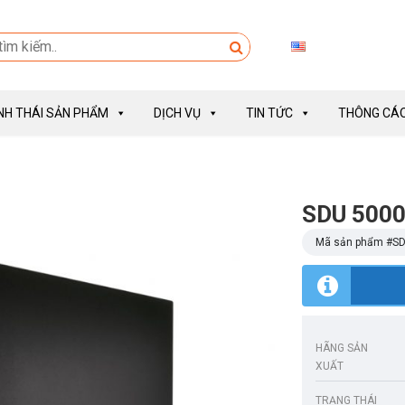
INH THÁI SẢN PHẨM
DỊCH VỤ
TIN TỨC
THÔNG CÁO
SDU 500
Mã sản phẩm #
SD
HÃNG SẢN
XUẤT
TRẠNG THÁI