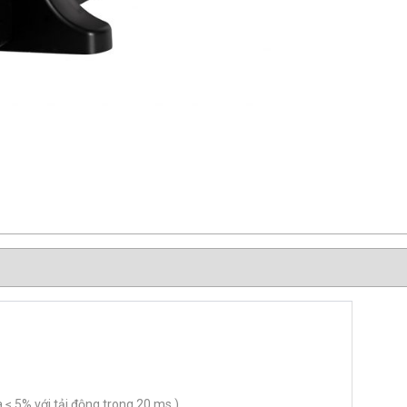
à ≤ 5% với tải động trong 20 ms )