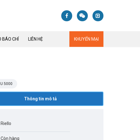
 BÁO CHÍ
LIÊN HỆ
KHUYẾN MẠI
0
U 5000
Thông tin mô tả
Riello
Còn hàng