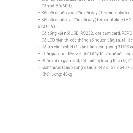
– Tần số: 50/60Hz
– Kết nối nguồn vào: đấu nối dây (Terminal block)
– Kết nối nguồn ra: đấu nối dây(Terminal block) + 2
320 C19)
– Có cổng kết nối USB, RS232, khe cắm card, REPO
– Có LCD hiển thị các thông số nguồn vào, ra, tải, ắ
– Hỗ trợ cấu hình N+1, vận hành song song 3 UPS c
– Thời gian lưu điện: > 6 phút đầy tải với hệ số côn
– Phần mềm giám sát, tắt thiết bị tương thích hệ 
– Kích thước (cao x rộng x sâu ): 448 x 131 x 640 /
– Khối lượng: 46kg