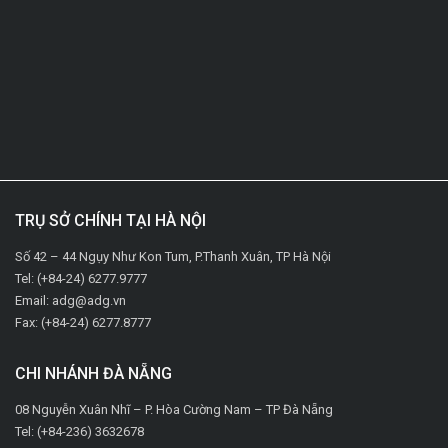
TRỤ SỞ CHÍNH TẠI HÀ NỘI
Số 42 – 44 Ngụy Như Kon Tum, P.Thanh Xuân, TP Hà Nội
Tel: (+84-24) 6277.9777
Email: adg@adg.vn
Fax: (+84-24) 6277.8777
CHI NHÁNH ĐÀ NẴNG
08 Nguyễn Xuân Nhĩ – P. Hòa Cường Nam – TP Đà Nẵng
Tel: (+84-236) 3632678