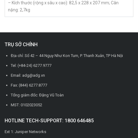
– Kích thước (rộng x sâu x cao): 82,5 x 228 x 207 mm; Cân
nặng: 2,7kg
TRỤ SỞ CHÍNH
Địa chỉ: Số 42 – 44 Ngụy Như Kon Tum, P. Thanh Xuân, TP Hà Nội
Tel: (+84-24) 6277.9777
Email: adg@adg.vn
Fax: (844) 6277.8777
Tổng giám đốc: Đặng Vũ Toàn
MST: 0102023052
HOTLINE TECH-SUPPORT: 1800 646485
Ext 1: Juniper Networks