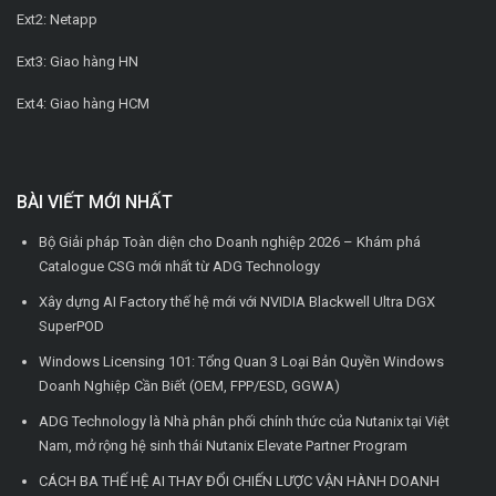
Ext2: Netapp
Ext3: Giao hàng HN
Ext4: Giao hàng HCM
BÀI VIẾT MỚI NHẤT
Bộ Giải pháp Toàn diện cho Doanh nghiệp 2026 – Khám phá
Catalogue CSG mới nhất từ ADG Technology
Xây dựng AI Factory thế hệ mới với NVIDIA Blackwell Ultra DGX
SuperPOD
Windows Licensing 101: Tổng Quan 3 Loại Bản Quyền Windows
Doanh Nghiệp Cần Biết (OEM, FPP/ESD, GGWA)
ADG Technology là Nhà phân phối chính thức của Nutanix tại Việt
Nam, mở rộng hệ sinh thái Nutanix Elevate Partner Program
CÁCH BA THẾ HỆ AI THAY ĐỔI CHIẾN LƯỢC VẬN HÀNH DOANH