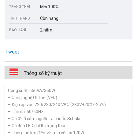
Mới 100%
TRẠNG THÁI
Còn hàng
TÌNH TRẠNG
2 năm
BẢO HÀNH
Tweet
Thông số kỹ thuật
Công suất: 650VA/360W
– Công nghệ Offline (VFD)
– Điện áp vào 220/230/240 VAC (230V+20%/-25%)
– Tần số: 50/60Hz
– Có 02 ổ cắm nguồn ra chuẩn Schuko
– Có đèn LED chỉ thị trạng thái
– Thời gian lưu điện: ≥5 min với tải 170W