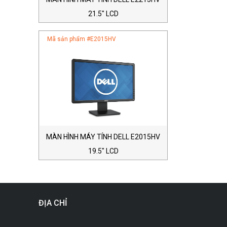
21.5″ LCD
Mã sản phẩm #
E2015HV
MÀN HÌNH MÁY TÍNH DELL E2015HV
19.5″ LCD
ĐỊA CHỈ