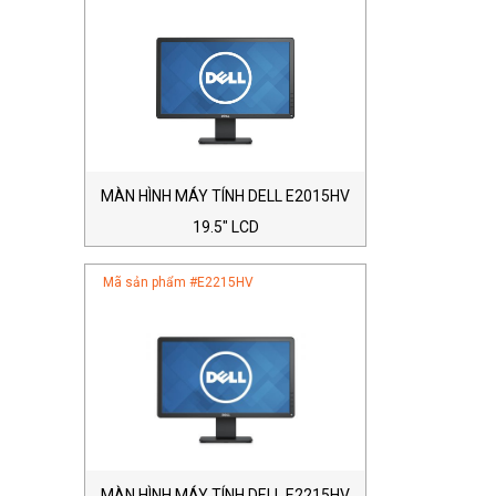
MÀN HÌNH MÁY TÍNH DELL E2015HV
19.5″ LCD
Mã sản phẩm #
E2215HV
MÀN HÌNH MÁY TÍNH DELL E2215HV