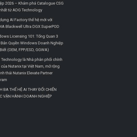
ệp 2026 – Khám phá Catalogue CSG
nhất từ ADG Technology
dựng AI Factory thế hệ mới với
IA Blackwell Ultra DGX SuperPOD
ows Licensing 101: Tổng Quan 3
i Bản Quyền Windows Doanh Nghiệp
Biết (OEM, FPP/ESD, GGWA)
Technology là Nhà phân phối chính
 của Nutanix tại Việt Nam, mở rộng
inh thái Nutanix Elevate Partner
gram
H BA THẾ HỆ AI THAY ĐỔI CHIẾN
C VẬN HÀNH DOANH NGHIỆP