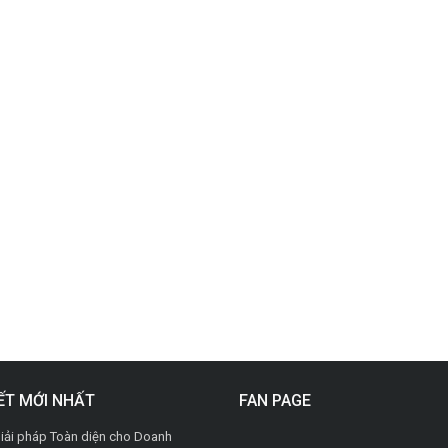
IẾT MỚI NHẤT
FAN PAGE
iải pháp Toàn diện cho Doanh