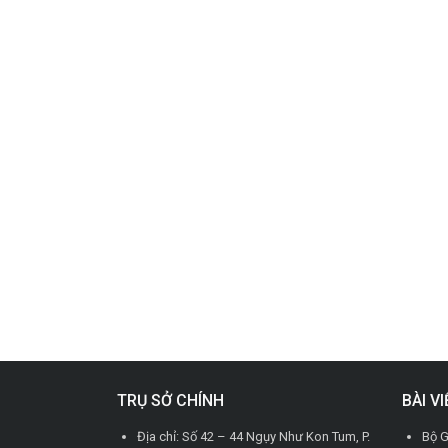
TRỤ SỞ CHÍNH
BÀI V
Địa chỉ: Số 42 – 44 Ngụy Như Kon Tum, P.
Bộ G