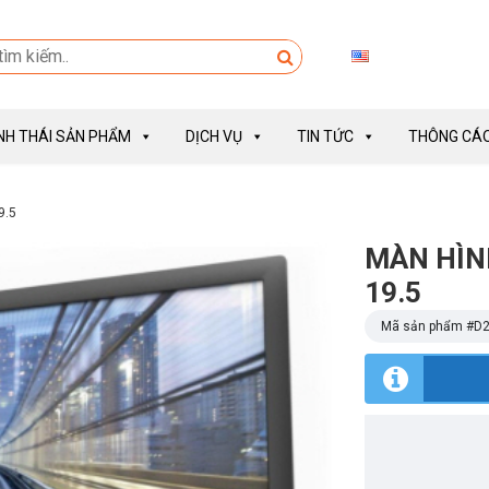
INH THÁI SẢN PHẨM
DỊCH VỤ
TIN TỨC
THÔNG CÁO
9.5
MÀN HÌN
19.5
Mã sản phẩm #
D