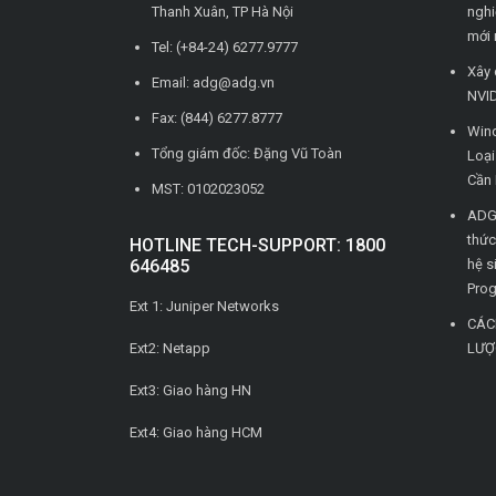
Thanh Xuân, TP Hà Nội
nghi
mới 
Tel: (+84-24) 6277.9777
Xây 
Email: adg@adg.vn
NVID
Fax: (844) 6277.8777
Wind
Tổng giám đốc: Đặng Vũ Toàn
Loạ
Cần 
MST: 0102023052
ADG 
thức
HOTLINE TECH-SUPPORT: 1800
646485
hệ s
Pro
Ext 1: Juniper Networks
CÁC
Ext2: Netapp
LƯỢ
Ext3: Giao hàng HN
Ext4: Giao hàng HCM