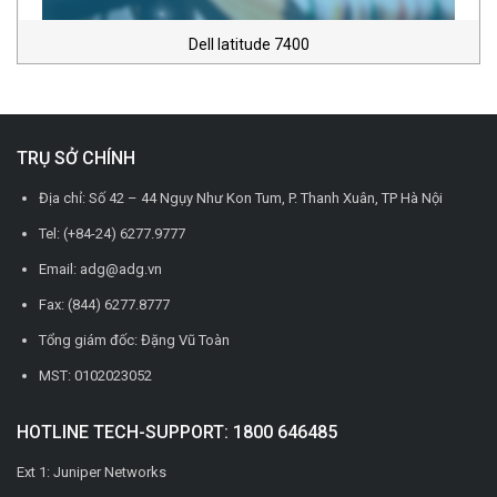
Dell latitude 7400
TRỤ SỞ CHÍNH
Địa chỉ: Số 42 – 44 Ngụy Như Kon Tum, P. Thanh Xuân, TP Hà Nội
Tel: (+84-24) 6277.9777
Email: adg@adg.vn
Fax: (844) 6277.8777
Tổng giám đốc: Đặng Vũ Toàn
MST: 0102023052
HOTLINE TECH-SUPPORT: 1800 646485
Ext 1: Juniper Networks