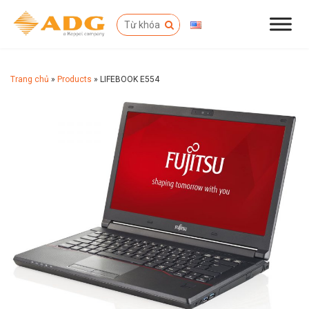
Trang chủ
»
Products
»
LIFEBOOK E554