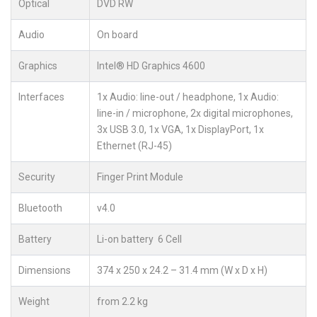
Optical
DVD RW
Audio
On board
Graphics
Intel® HD Graphics 4600
Interfaces
1x Audio: line-out / headphone, 1x Audio:
line-in / microphone, 2x digital microphones,
3x USB 3.0, 1x VGA, 1x DisplayPort, 1x
Ethernet (RJ-45)
Security
Finger Print Module
Bluetooth
v4.0
Battery
Li-on battery 6 Cell
Dimensions
374 x 250 x 24.2 – 31.4 mm (W x D x H)
Weight
from 2.2 kg