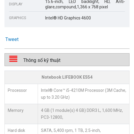
15.6-inch, LED backlight, HD, Anti-
DISPLAY
glare,compound,1,366 x 768 pixel
Intel® HD Graphics 4600
GRAPHICS
Tweet
Thông số kỹ thuật
Notebook LIFEBOOK E554
Processor
Intel® Core™ i5-4210M Processor (3M Cache,
up to 3.20 GHz)
Memory
4 GB (1 module(s) 4 GB) DDR3 L, 1,600 MHz,
PC3-12800,
Hard disk
SATA, 5,400 rpm, 1 TB, 2.5-inch,