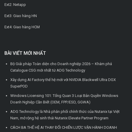
Ext2: Netapp
Ext3: Giao hàng HN
Ext4: Giao hàng HCM
BÀI VIẾT MỚI NHẤT
Bộ Giải pháp Toàn diện cho Doanh nghiệp 2026 – Khám phá
Catalogue CSG mới nhất từ ADG Technology
Xây dựng AI Factory thế hệ mới với NVIDIA Blackwell Ultra DGX
SuperPOD
Windows Licensing 101: Tổng Quan 3 Loại Bản Quyền Windows
Doanh Nghiệp Cần Biết (OEM, FPP/ESD, GGWA)
ADG Technology là Nhà phân phối chính thức của Nutanix tại Việt
Nam, mở rộng hệ sinh thái Nutanix Elevate Partner Program
CÁCH BA THẾ HỆ AI THAY ĐỔI CHIẾN LƯỢC VẬN HÀNH DOANH