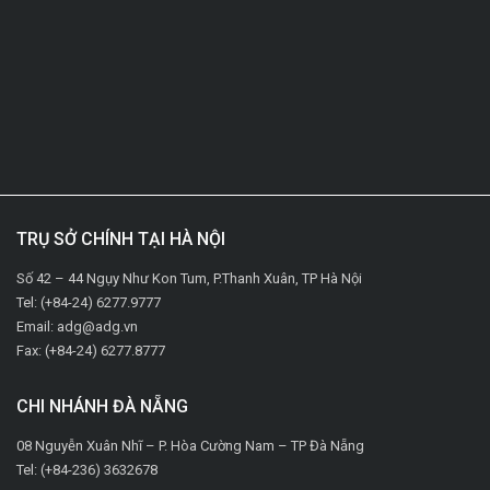
TRỤ SỞ CHÍNH TẠI HÀ NỘI
Số 42 – 44 Ngụy Như Kon Tum, P.Thanh Xuân, TP Hà Nội
Tel: (+84-24) 6277.9777
Email: adg@adg.vn
Fax: (+84-24) 6277.8777
CHI NHÁNH ĐÀ NẴNG
08 Nguyễn Xuân Nhĩ – P. Hòa Cường Nam – TP Đà Nẵng
Tel: (+84-236) 3632678