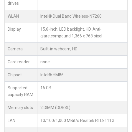
drives
WLAN
Intel® Dual Band Wireless-N7260
Display
15.6-inch, LED backlight, HD, Anti-
glare,compound,1,366 x 768 pixel
Camera
Built-in webcam, HD
Card reader
none
Chipset
Intel® HM86
Supported
16 GB
capacity RAM
Memory slots
2 DIMM (DDR3L)
LAN
10/100/1,000 MBit/s Realtek RTL8111G