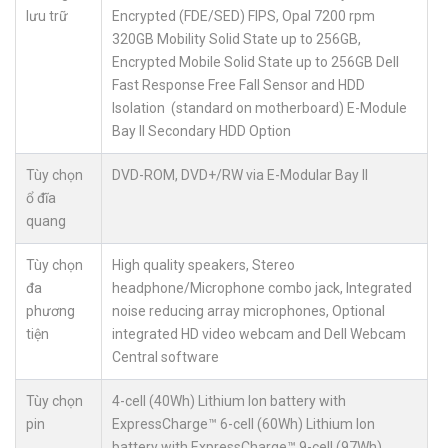
lưu trữ
Encrypted (FDE/SED) FIPS, Opal 7200 rpm
320GB Mobility Solid State up to 256GB,
Encrypted Mobile Solid State up to 256GB Dell
Fast Response Free Fall Sensor and HDD
Isolation (standard on motherboard) E-Module
Bay II Secondary HDD Option
Tùy chọn
DVD-ROM, DVD+/RW via E-Modular Bay II
ổ đĩa
quang
Tùy chọn
High quality speakers, Stereo
đa
headphone/Microphone combo jack, Integrated
phương
noise reducing array microphones, Optional
tiện
integrated HD video webcam and Dell Webcam
Central software
Tùy chọn
4-cell (40Wh) Lithium Ion battery with
pin
ExpressCharge™ 6-cell (60Wh) Lithium Ion
battery with ExpressCharge™ 9-cell (97Wh)