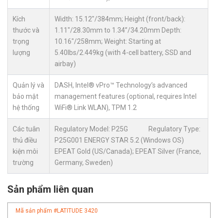
Kích
Width: 15.12″/384mm; Height (front/back):
thước và
1.11″/28.30mm to 1.34”/34.20mm Depth:
trọng
10.16″/258mm; Weight: Starting at
lượng
5.40lbs/2.449kg (with 4-cell battery, SSD and
airbay)
Quản lý và
DASH, Intel® vPro™ Technology’s advanced
bảo mật
management features (optional, requires Intel
hệ thống
WiFi® Link WLAN), TPM 1.2
Các tuân
Regulatory Model: P25G Regulatory Type:
thủ điều
P25G001 ENERGY STAR 5.2 (Windows OS)
kiện môi
EPEAT Gold (US/Canada); EPEAT Silver (France,
trường
Germany, Sweden)
Sản phẩm liên quan
Mã sản phẩm #
LATITUDE 3420