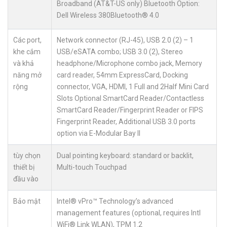
Broadband (AT&T-US only) Bluetooth Option:
Dell Wireless 380Bluetooth® 4.0
Các port,
Network connector (RJ-45), USB 2.0 (2) – 1
khe cắm
USB/eSATA combo; USB 3.0 (2), Stereo
và khả
headphone/Microphone combo jack, Memory
năng mở
card reader, 54mm ExpressCard, Docking
rộng
connector, VGA, HDMI, 1 Full and 2Half Mini Card
Slots Optional SmartCard Reader/Contactless
SmartCard Reader/Fingerprint Reader or FIPS
Fingerprint Reader, Additional USB 3.0 ports
option via E-Modular Bay II
tùy chọn
Dual pointing keyboard: standard or backlit,
thiết bị
Multi-touch Touchpad
đầu vào
Bảo mật
Intel® vPro™ Technology’s advanced
management features (optional, requires Intl
WiFi® Link WLAN), TPM 1.2