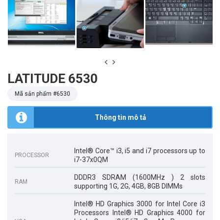
LATITUDE 6530
Mã sản phẩm #
6530
Thông tin mô tả
Intel® Core™ i3, i5 and i7 processors up to
PROCESSOR
i7-37x0QM
DDDR3 SDRAM (1600MHz ) 2 slots
RAM
supporting 1G, 2G, 4GB, 8GB DIMMs
Intel® HD Graphics 3000 for Intel Core i3
Processors Intel® HD Graphics 4000 for