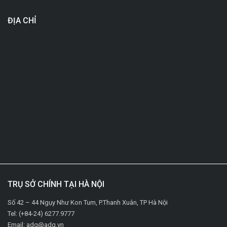
ĐỊA CHỈ
TRỤ SỞ CHÍNH TẠI HÀ NỘI
Số 42 – 44 Ngụy Như Kon Tum, P.Thanh Xuân, TP Hà Nội
Tel: (+84-24) 6277.9777
Email: adg@adg.vn