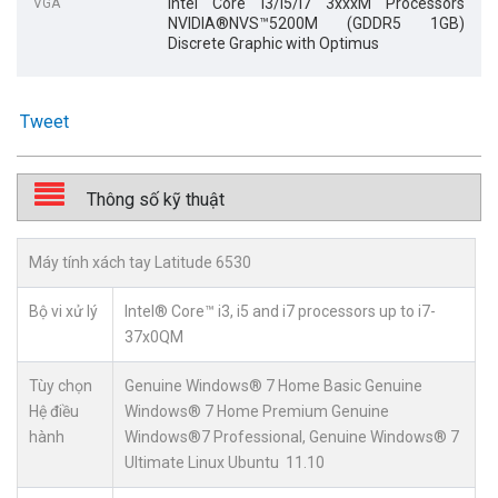
Intel Core i3/i5/i7 3xxxM Processors
VGA
NVIDIA®NVS™5200M (GDDR5 1GB)
Discrete Graphic with Optimus
Tweet
Thông số kỹ thuật
Máy tính xách tay Latitude 6530
Bộ vi xử lý
Intel® Core™ i3, i5 and i7 processors up to i7-
37x0QM
Tùy chọn
Genuine Windows® 7 Home Basic Genuine
Hệ điều
Windows® 7 Home Premium Genuine
hành
Windows®7 Professional, Genuine Windows® 7
Ultimate Linux Ubuntu 11.10