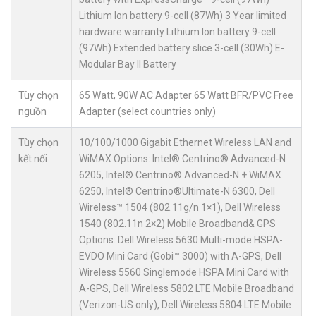
Lithium Ion battery 9-cell (87Wh) 3 Year limited
hardware warranty Lithium Ion battery 9-cell
(97Wh) Extended battery slice 3-cell (30Wh) E-
Modular Bay II Battery
Tùy chọn
65 Watt, 90W AC Adapter 65 Watt BFR/PVC Free
nguồn
Adapter (select countries only)
Tùy chọn
10/100/1000 Gigabit Ethernet Wireless LAN and
kết nối
WiMAX Options: Intel® Centrino® Advanced-N
6205, Intel® Centrino® Advanced-N + WiMAX
6250, Intel® Centrino®Ultimate-N 6300, Dell
Wireless™ 1504 (802.11g/n 1×1), Dell Wireless
1540 (802.11n 2×2) Mobile Broadband& GPS
Options: Dell Wireless 5630 Multi-mode HSPA-
EVDO Mini Card (Gobi™ 3000) with A-GPS, Dell
Wireless 5560 Singlemode HSPA Mini Card with
A-GPS, Dell Wireless 5802 LTE Mobile Broadband
(Verizon-US only), Dell Wireless 5804 LTE Mobile