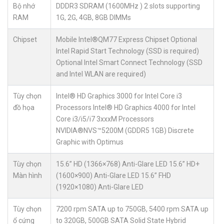
Bộ nhớ
DDDR3 SDRAM (1600MHz ) 2 slots supporting
RAM
1G, 2G, 4GB, 8GB DIMMs
Chipset
Mobile Intel®QM77 Express Chipset Optional
Intel Rapid Start Technology (SSD is required)
Optional Intel Smart Connect Technology (SSD
and Intel WLAN are required)
Tùy chọn
Intel® HD Graphics 3000 for Intel Core i3
đồ họa
Processors Intel® HD Graphics 4000 for Intel
Core i3/i5/i7 3xxxM Processors
NVIDIA®NVS™5200M (GDDR5 1GB) Discrete
Graphic with Optimus
Tùy chọn
15.6” HD (1366×768) Anti-Glare LED 15.6” HD+
Màn hình
(1600×900) Anti-Glare LED 15.6” FHD
(1920×1080) Anti-Glare LED
Tùy chọn
7200 rpm SATA up to 750GB, 5400 rpm SATA up
ổ cứng
to 320GB, 500GB SATA Solid State Hybrid