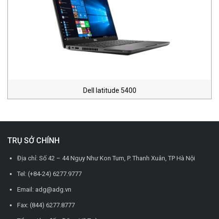
Dell latitude 5400
TRỤ SỞ CHÍNH
Địa chỉ: Số 42 – 44 Ngụy Như Kon Tum, P. Thanh Xuân, TP Hà Nội
Tel: (+84-24) 6277.9777
Email: adg@adg.vn
Fax: (844) 6277.8777