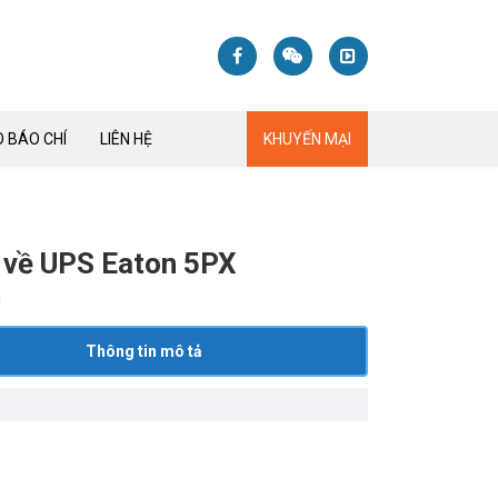
 BÁO CHÍ
LIÊN HỆ
KHUYẾN MẠI
u về UPS Eaton 5PX
Thông tin mô tả