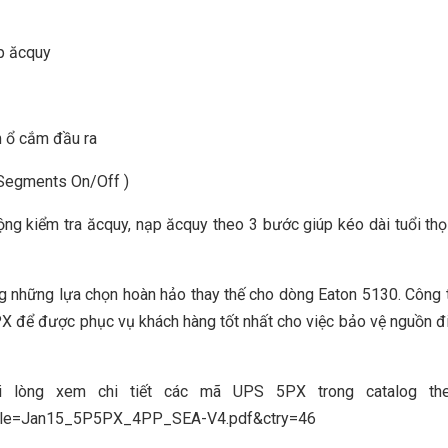
áp ăcquy
m ổ cắm đầu ra
 Segments On/Off )
ộng kiểm tra ăcquy, nạp ăcquy theo 3 bước giúp kéo dài tuổi th
 những lựa chọn hoàn hảo thay thế cho dòng Eaton 5130. Công
PX để được phục vụ khách hàng tốt nhất cho việc bảo vệ nguồn đ
i lòng xem chi tiết các mã UPS 5PX trong catalog th
sp?file=Jan15_5P5PX_4PP_SEA-V4.pdf&ctry=46