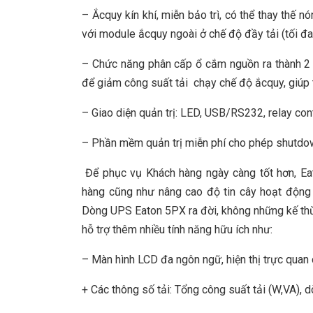
– Ắcquy kín khí, miễn bảo trì, có thể thay thế n
với module ắcquy ngoài ở chế độ đầy tải (tối đ
– Chức năng phân cấp ổ cắm nguồn ra thành 2 n
để giảm công suất tải chạy chế độ ắcquy, giúp t
– Giao diện quản trị: LED, USB/RS232, relay co
– Phần mềm quản trị miễn phí cho phép shutdo
Để phục vụ Khách hàng ngày càng tốt hơn, Ea
hàng cũng như nâng cao độ tin cây hoạt động 
Dòng UPS Eaton 5PX ra đời, không những kế th
hỗ trợ thêm nhiều tính năng hữu ích như:
– Màn hình LCD đa ngôn ngữ, hiện thị trực quan 
+ Các thông số tải: Tổng công suất tải (W,VA), d