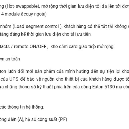
óng (Hot-swappable), mở rộng thời gian lưu điện tối đa lên tới đơn
a 4 module ắcquy ngoài)
hóm (Load segment control ), khách hàng có thể tắt tải không 
ăng đáng kể thời gian lưu điện cho tải ưu tiên.
ntacts / remote ON/OFF , khe cắm card giao tiếp mở rộng.
wn an toàn
ton luôn đổi mới sản phẩm của mình hướng đến sự tiện lợi ch
của UPS để bảo vệ nguồn cho thiết bị của khách hàng được tố
ừa những thông số kỹ thuật phía trên của dòng Eaton 5130 mà c
các thông tin hệ thống:
òng điện (A), hệ số công suất (PF)