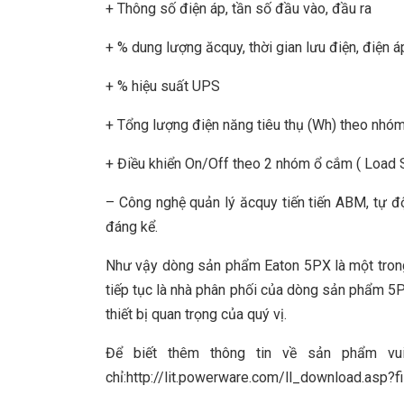
+ Thông số điện áp, tần số đầu vào, đầu ra
+ % dung lượng ăcquy, thời gian lưu điện, điện 
+ % hiệu suất UPS
+ Tổng lượng điện năng tiêu thụ (Wh) theo nhó
+ Điều khiển On/Off theo 2 nhóm ổ cắm ( Load
– Công nghệ quản lý ăcquy tiến tiến ABM, tự đ
đáng kể.
Như vậy dòng sản phẩm Eaton 5PX là một trong
tiếp tục là nhà phân phối của dòng sản phẩm 5
thiết bị quan trọng của quý vị.
Để biết thêm thông tin về sản phẩm vu
chỉ:http://lit.powerware.com/ll_download.a