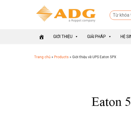
GIỚI THIỆU
GIẢI PHÁP
HỆ S
Trang chủ
»
Products
»
Giới thiệu về UPS Eaton 5PX