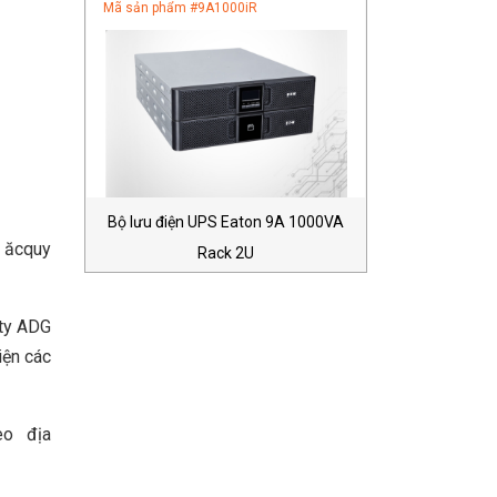
Mã sản phẩm #
9A1000iR
Bộ lưu điện UPS Eaton 9A 1000VA
ọ ăcquy
Rack 2U
 ty ADG
iện các
eo địa