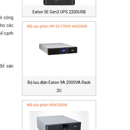
Eaton 5E Gen2 UPS 2200USB
ới công
cho các
Mã sản phẩm #
9103-73999 9A2000iR
hể cạnh
 để sàn
Bộ lưu điện Eaton 9A 2000VA Rack
2U
Mã sản phẩm #
9A1000iR