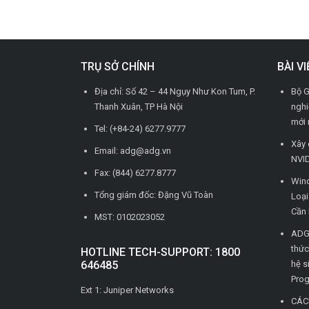
TRỤ SỞ CHÍNH
BÀI V
Địa chỉ: Số 42 – 44 Ngụy Như Kon Tum, P.
Bộ G
Thanh Xuân, TP Hà Nội
nghi
mới 
Tel: (+84-24) 6277.9777
Xây 
Email: adg@adg.vn
NVID
Fax: (844) 6277.8777
Wind
Tổng giám đốc: Đặng Vũ Toàn
Loạ
Cần 
MST: 0102023052
ADG 
thức
HOTLINE TECH-SUPPORT: 1800
646485
hệ s
Pro
Ext 1: Juniper Networks
CÁC