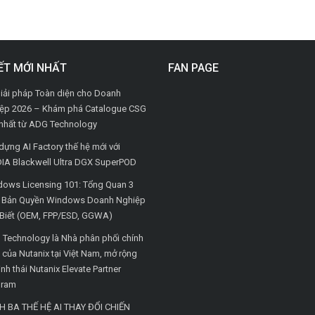
IẾT MỚI NHẤT
FAN PAGE
iải pháp Toàn diện cho Doanh
ệp 2026 – Khám phá Catalogue CSG
nhất từ ADG Technology
dựng AI Factory thế hệ mới với
IA Blackwell Ultra DGX SuperPOD
ows Licensing 101: Tổng Quan 3
i Bản Quyền Windows Doanh Nghiệp
Biết (OEM, FPP/ESD, GGWA)
Technology là Nhà phân phối chính
 của Nutanix tại Việt Nam, mở rộng
inh thái Nutanix Elevate Partner
gram
H BA THẾ HỆ AI THAY ĐỔI CHIẾN