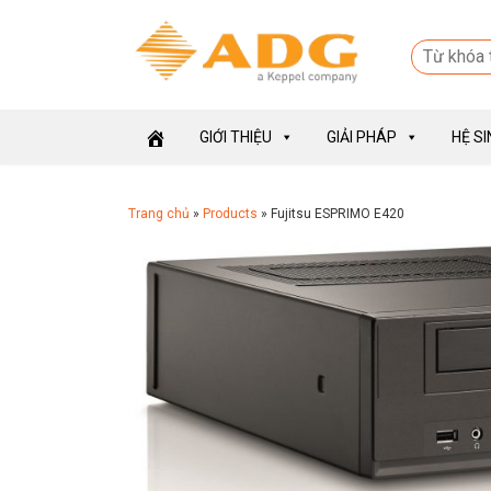
GIỚI THIỆU
GIẢI PHÁP
HỆ S
Trang chủ
»
Products
»
Fujitsu ESPRIMO E420