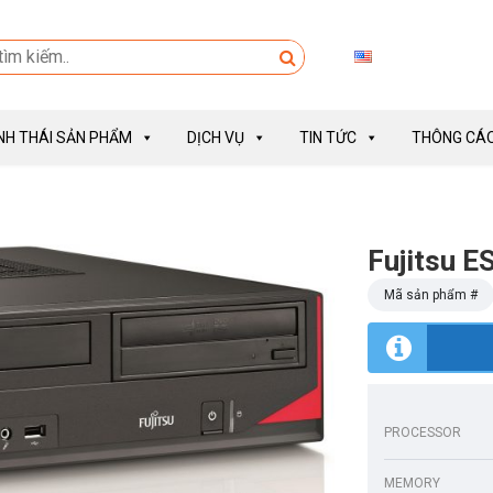
INH THÁI SẢN PHẨM
DỊCH VỤ
TIN TỨC
THÔNG CÁO
Fujitsu 
Mã sản phẩm #
PROCESSOR
MEMORY