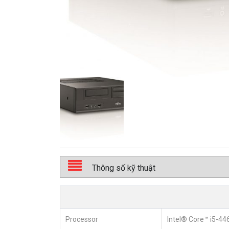
Thông số kỹ thuật
Processor
Intel® Core™ i5-44