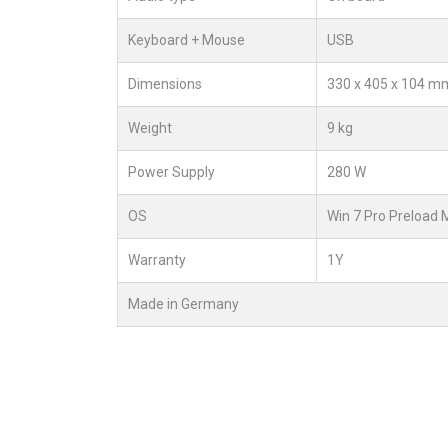
Keyboard + Mouse
USB
Dimensions
330 x 405 x 104 mm
Weight
9 kg
Power Supply
280 W
OS
Win 7 Pro Preload 
Warranty
1Y
Made in Germany