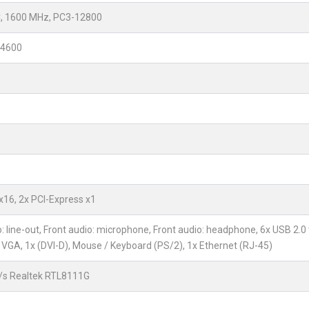
, 1600 MHz, PC3-12800
 4600
x16, 2x PCI-Express x1
io: line-out, Front audio: microphone, Front audio: headphone, 6x USB 2.0 
x VGA, 1x (DVI-D), Mouse / Keyboard (PS/2), 1x Ethernet (RJ-45)
/s Realtek RTL8111G