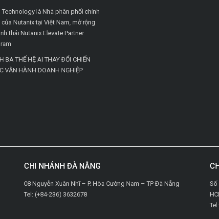
Technology là Nhà phân phối chính
 của Nutanix tại Việt Nam, mở rộng
inh thái Nutanix Elevate Partner
gram
H BA THẾ HỆ AI THAY ĐỔI CHIẾN
C VẬN HÀNH DOANH NGHIỆP
CHI NHÁNH ĐÀ NẴNG
CH
08 Nguyễn Xuân Nhĩ – P. Hòa Cường Nam – TP Đà Nẵng
Số 
Tel: (+84-236) 3632678
HC
Tel