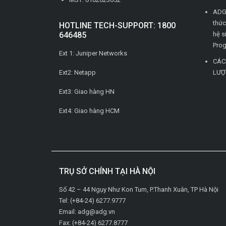
ADG 
thức
HOTLINE TECH-SUPPORT: 1800
646485
hệ s
Pro
Ext 1: Juniper Networks
CÁC
Ext2: Netapp
LƯỢ
Ext3: Giao hàng HN
Ext4: Giao hàng HCM
TRỤ SỞ CHÍNH TẠI HÀ NỘI
Số 42 – 44 Ngụy Như Kon Tum, P.Thanh Xuân, TP Hà Nội
Tel: (+84-24) 6277.9777
Email: adg@adg.vn
Fax: (+84-24) 6277.8777