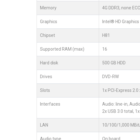
Memory
4G DDR3, none ECC
Graphics
Intel® HD Graphics
Chipset
H81
Supported RAM (max)
16
Hard disk
500 GB HDD
Drives
DVD-RW
Slots
1x PCI-Express 2.0 
Interfaces
Audio: line-in, Aud
2x USB 3.0 total, 1
LAN
10/100/1,000 MBit
Audio type
On board