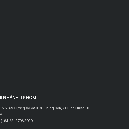
I NHÁNH TP.HCM
167-169 Đường số 9A KDC Trung Sơn, xã Bình Hưng, TP
M
: (+84-28) 3796.8939