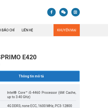
 BÁO CHÍ
LIÊN HỆ
KHUYẾN MẠI
ESPRIMO E420
Thông tin mô tả
Intel® Core™ i5-4460 Processor (6M Cache,
up to 3.40 GHz)
4G DDR3, none ECC, 1600 MHz, PC3-12800