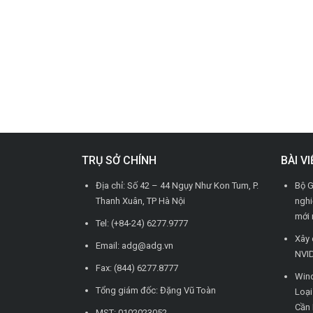
TRỤ SỞ CHÍNH
BÀI V
Địa chỉ: Số 42 – 44 Ngụy Như Kon Tum, P.
Bộ G
Thanh Xuân, TP Hà Nội
nghi
mới 
Tel: (+84-24) 6277.9777
Xây 
Email: adg@adg.vn
NVID
Fax: (844) 6277.8777
Wind
Tổng giám đốc: Đặng Vũ Toàn
Loạ
Cần 
MST: 0102023052