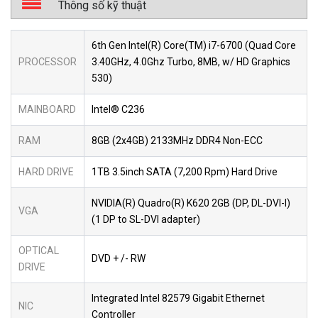
Thông số kỹ thuật
6th Gen Intel(R) Core(TM) i7-6700 (Quad Core
PROCESSOR
3.40GHz, 4.0Ghz Turbo, 8MB, w/ HD Graphics
530)
MAINBOARD
Intel® C236
RAM
8GB (2x4GB) 2133MHz DDR4 Non-ECC
HARD DRIVE
1TB 3.5inch SATA (7,200 Rpm) Hard Drive
NVIDIA(R) Quadro(R) K620 2GB (DP, DL-DVI-I)
VGA
(1 DP to SL-DVI adapter)
OPTICAL
DVD + /- RW
DRIVE
Integrated Intel 82579 Gigabit Ethernet
NIC
Controller