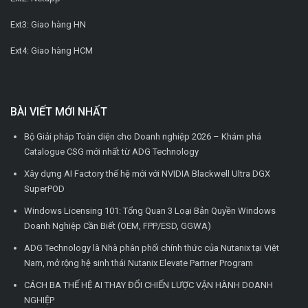
Ext3: Giao hàng HN
Ext4: Giao hàng HCM
BÀI VIẾT MỚI NHẤT
Bộ Giải pháp Toàn diện cho Doanh nghiệp 2026 – Khám phá
Catalogue CSG mới nhất từ ADG Technology
Xây dựng AI Factory thế hệ mới với NVIDIA Blackwell Ultra DGX
SuperPOD
Windows Licensing 101: Tổng Quan 3 Loại Bản Quyền Windows
Doanh Nghiệp Cần Biết (OEM, FPP/ESD, GGWA)
ADG Technology là Nhà phân phối chính thức của Nutanix tại Việt
Nam, mở rộng hệ sinh thái Nutanix Elevate Partner Program
CÁCH BA THẾ HỆ AI THAY ĐỔI CHIẾN LƯỢC VẬN HÀNH DOANH
NGHIỆP