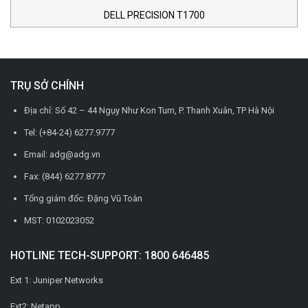
DELL PRECISION T1700
TRỤ SỞ CHÍNH
Địa chỉ: Số 42 – 44 Ngụy Như Kon Tum, P. Thanh Xuân, TP Hà Nội
Tel: (+84-24) 6277.9777
Email: adg@adg.vn
Fax: (844) 6277.8777
Tổng giám đốc: Đặng Vũ Toàn
MST: 0102023052
HOTLINE TECH-SUPPORT: 1800 646485
Ext 1: Juniper Networks
Ext2: Netapp