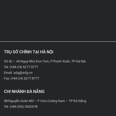
TRỤ SỞ CHÍNH TẠI HÀ NỘI
Số 42 – 44 Ngụy Như Kon Tum, P.Thanh Xuân, TP Hà Nội
Tel: (+84-24) 6277.9777
Email: adg@adg.vn
Fax: (+84-24) 6277.8777
CHI NHÁNH ĐÀ NẴNG
08 Nguyễn Xuân Nhĩ – P. Hòa Cường Nam – TP Đà Nẵng
Tel: (+84-236) 3632678