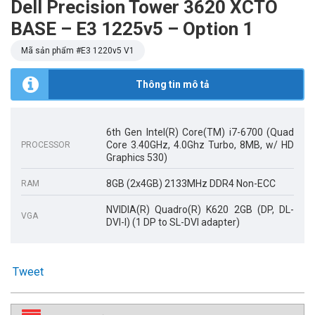
Dell Precision Tower 3620 XCTO
BASE – E3 1225v5 – Option 1
Mã sản phẩm #
E3 1220v5 V1
Thông tin mô tả
6th Gen Intel(R) Core(TM) i7-6700 (Quad
Core 3.40GHz, 4.0Ghz Turbo, 8MB, w/ HD
PROCESSOR
Graphics 530)
8GB (2x4GB) 2133MHz DDR4 Non-ECC
RAM
NVIDIA(R) Quadro(R) K620 2GB (DP, DL-
VGA
DVI-I) (1 DP to SL-DVI adapter)
Tweet