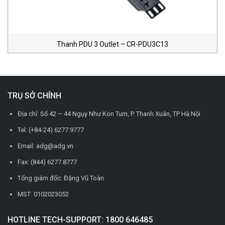
Thanh PDU 3 Outlet – CR-PDU3C13
TRỤ SỞ CHÍNH
Địa chỉ: Số 42 – 44 Ngụy Như Kon Tum, P. Thanh Xuân, TP Hà Nội
Tel: (+84-24) 6277.9777
Email: adg@adg.vn
Fax: (844) 6277.8777
Tổng giám đốc: Đặng Vũ Toàn
MST: 0102023052
HOTLINE TECH-SUPPORT: 1800 646485