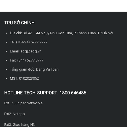
TRỤ SỞ CHÍNH
Địa chỉ: Số 42 – 44 Ngụy Như Kon Tum, P. Thanh Xuân, TP Hà Nội
Tel: (+84-24) 6277.9777
Email: adg@adg.vn
Fax: (844) 6277.8777
Tổng giám đốc: Đặng Vũ Toàn
MST: 0102023052
HOTLINE TECH-SUPPORT: 1800 646485
Ext 1: Juniper Networks
Ext2: Netapp
Ext3: Giao hàng HN