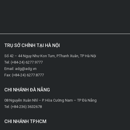
TRỤ SỞ CHÍNH TẠI HÀ NỘI
Số 42 – 44 Ngụy Như Kon Tum, P.Thanh Xuân, TP Hà Nội
Tel: (+84-24) 6277.9777
Email: adg@adg.vn
Fax: (+84-24) 6277.8777
CHI NHÁNH ĐÀ NẴNG
08 Nguyễn Xuân Nhĩ – P. Hòa Cường Nam – TP Đà Nẵng
Tel: (+84-236) 3632678
CHI NHÁNH TP.HCM