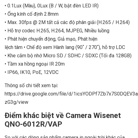
• 0.1Lux (Màu), 0Lux (B / W, bật đèn LED IR)
• Ống kính cố định 2.8mm
• Max. 30fps @ 2M tất cả các độ phân giải (H.265 / H.264)
• Hỗ trợ codec H.265, H.264, MJPEG, Nhiều luồng
• Phát hiện chuyển động, Giả mạo, Phát hiện
lệch tâm • Chế độ xem Hành lang (90˚ / 270˚), hỗ trợ LDC
• Khe cắm bộ nhớ Micro SD / SDHC / SDXC (Tối đa 128GB)
• Tầm xa hồng ngoại IR 20m
• IP66, IK10, PoE, 12VDC
Thông số chi tiết xem tại:
https://drive.google.com/file/d/1icsYODPf7Zb7x7S0DQEV3
zG3g/view
Điểm khác biệt về Camera Wisenet
QNO-6012R/VAP
So với các dòng sản phẩm camera ip ngoài trời khác của