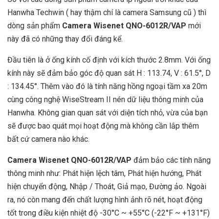
Hanwha Techwin ( hay thậm chí là camera Samsung cũ ) thì
dòng sản phẩm
Camera Wisenet QNO-6012R/VAP
mới
này đã có những thay đổi đáng kể.
Đầu tiên là ở ống kính cố định với kích thước 2.8mm. Với ống
kính này sẽ đảm bảo góc độ quan sát H : 113.74, V : 61.5°, D
: 134.45°. Thêm vào đó là tính năng hồng ngoại tầm xa 20m
cùng công nghệ WiseStream II nén dữ liệu thông minh của
Hanwha. Không gian quan sát với diện tích nhỏ, vừa của bạn
sẽ được bao quát mọi hoạt động mà không cần lắp thêm
bất cứ camera nào khác.
Camera Wisenet QNO-6012R/VAP
đảm bảo các tính năng
thông minh như: Phát hiện lệch tâm, Phát hiện hướng, Phát
hiện chuyển động, Nhập / Thoát, Giả mạo, Đường ảo. Ngoài
ra, nó còn mang đến chất lượng hình ảnh rõ nét, hoạt động
tốt trong điều kiện nhiệt độ -30°C ~ +55°C (-22°F ~ +131°F)