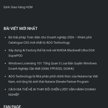
Ext4: Giao hàng HCM
BÀI VIẾT MỚI NHẤT
Bộ Giải pháp Toàn diện cho Doanh nghiệp 2026 – Khám phá
Catalogue CSG mới nhất từ ADG Technology
Xây dựng AI Factory thế hệ mới với NVIDIA Blackwell Ultra DGX
SuperPOD
Windows Licensing 101: Tổng Quan 3 Loại Bản Quyền Windows
Doanh Nghiệp Cần Biết (OEM, FPP/ESD, GGWA)
ADG Technology là Nhà phân phối chính thức của Nutanix tại Việt
Nam, mở rộng hệ sinh thái Nutanix Elevate Partner Program
CÁCH BA THẾ HỆ AI THAY ĐỔI CHIẾN LƯỢC VẬN HÀNH DOANH
NGHIỆP
FAN PAGE