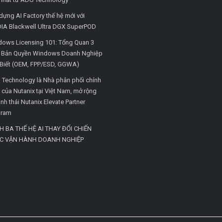
dựng AI Factory thế hệ mới với
IA Blackwell Ultra DGX SuperPOD
ows Licensing 101: Tổng Quan 3
i Bản Quyền Windows Doanh Nghiệp
Biết (OEM, FPP/ESD, GGWA)
Technology là Nhà phân phối chính
 của Nutanix tại Việt Nam, mở rộng
inh thái Nutanix Elevate Partner
gram
H BA THẾ HỆ AI THAY ĐỔI CHIẾN
C VẬN HÀNH DOANH NGHIỆP