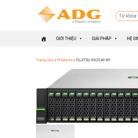
GIỚI THIỆU
GIẢI PHÁP
HỆ S
Trang chủ
»
Products
»
FUJITSU RX2540 M1