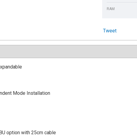
RAM
Tweet
expandable
dent Mode Installation
BU option with 25cm cable