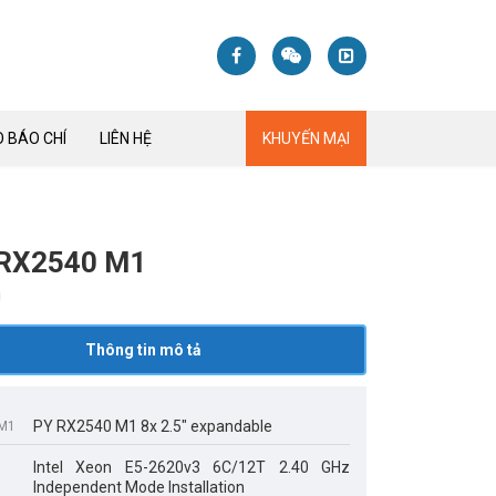
 BÁO CHÍ
LIÊN HỆ
KHUYẾN MẠI
 RX2540 M1
Thông tin mô tả
PY RX2540 M1 8x 2.5" expandable
 M1
Intel Xeon E5-2620v3 6C/12T 2.40 GHz
Independent Mode Installation