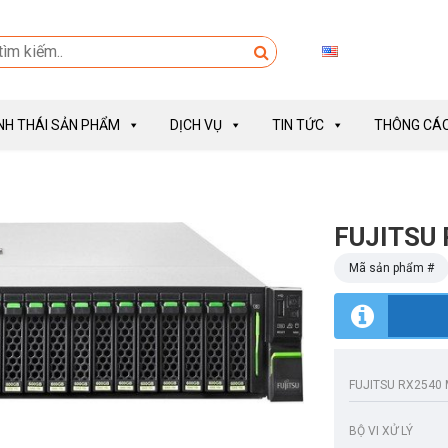
INH THÁI SẢN PHẨM
DỊCH VỤ
TIN TỨC
THÔNG CÁO
FUJITSU
Mã sản phẩm #
FUJITSU RX2540
BỘ VI XỬ LÝ