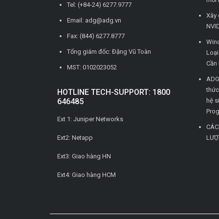
Tel: (+84-24) 6277.9777
Xây 
Email: adg@adg.vn
NVID
Fax: (844) 6277.8777
Wind
Tổng giám đốc: Đặng Vũ Toàn
Loạ
Cần 
MST: 0102023052
ADG 
thức
HOTLINE TECH-SUPPORT: 1800
646485
hệ s
Pro
Ext 1: Juniper Networks
CÁC
Ext2: Netapp
LƯỢ
Ext3: Giao hàng HN
Ext4: Giao hàng HCM