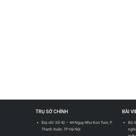
TRỤ SỞ CHÍNH
BÀI V
Địa chỉ: Số 42 – 44 Ngụy Như Kon Tum, P.
Bộ G
Thanh Xuân, TP Hà Nội
nghi
mới 