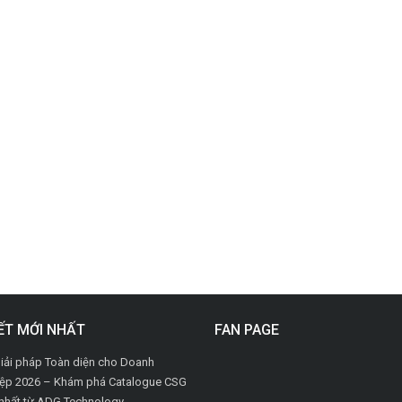
IẾT MỚI NHẤT
FAN PAGE
iải pháp Toàn diện cho Doanh
ệp 2026 – Khám phá Catalogue CSG
nhất từ ADG Technology